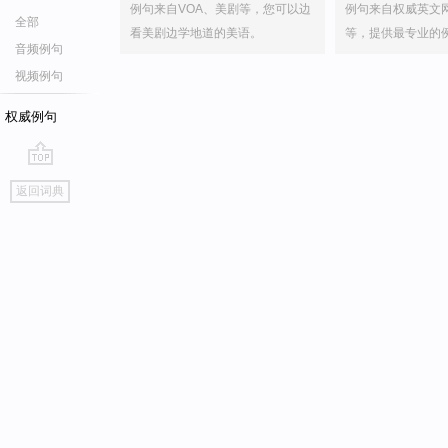
例句来自VOA、美剧等，您可以边
例句来自权威英文
全部
看美剧边学地道的美语。
等，提供最专业的
音频例句
视频例句
权威例句
go
返回词典
top