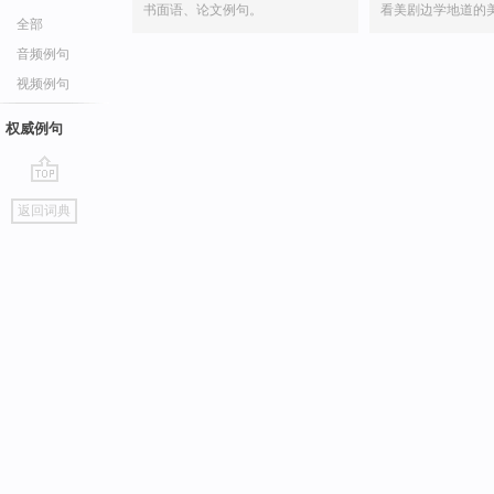
书面语、论文例句。
看美剧边学地道的
全部
音频例句
视频例句
权威例句
go
返回词典
top