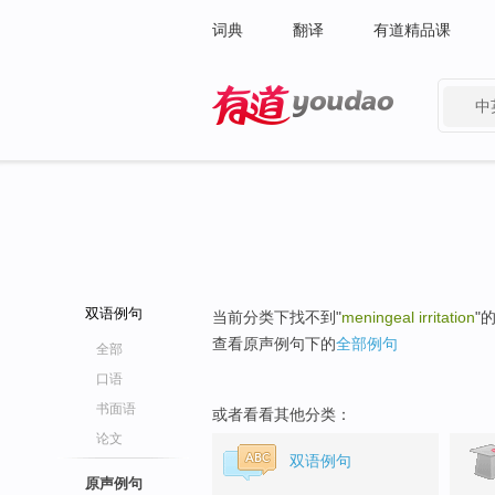
词典
翻译
有道精品课
中
有道 - 网易旗下搜索
双语例句
当前分类下找不到"
meningeal irritation
"
查看原声例句下的
全部例句
全部
口语
书面语
或者看看其他分类：
论文
双语例句
原声例句