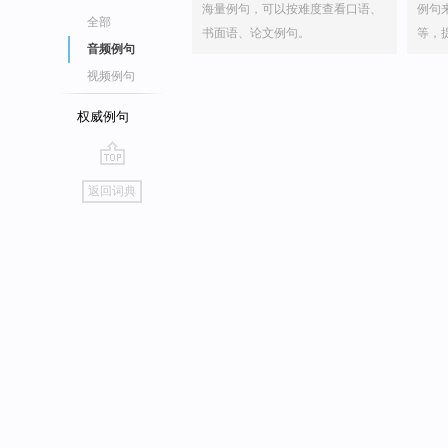
海量例句，可以按难度查看口语、
例句
全部
书面语、论文例句。
等，
音频例句
视频例句
权威例句
go
返回词典
top