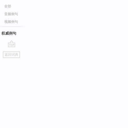
全部
音频例句
视频例句
权威例句
go
返回词典
top