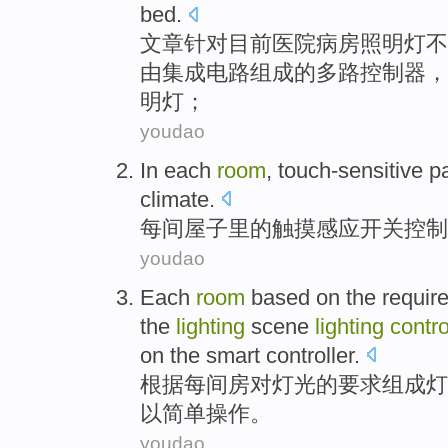
bed
.
文章针对
目前
医院
病房
照明灯
不
由
集成
电路组成
的
多路
控制器
，
明灯；
youdao
In each
room
,
touch-sensitive
p
climate
.
每间
屋子
里的
触摸
感应开关
控制
youdao
Each
room
based on
the
requir
the
lighting
scene
lighting
contro
on
the
smart controller
.
根据
每间
房
对
灯光
的
要求
组成
灯
以
简单
操作
。
youdao