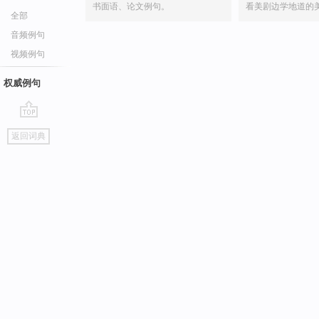
书面语、论文例句。
看美剧边学地道的
全部
音频例句
视频例句
权威例句
go
返回词典
top