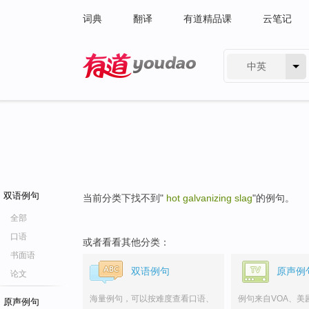
词典
翻译
有道精品课
云笔记
中英
有道 - 网易旗下搜索
双语例句
当前分类下找不到"
hot galvanizing slag
"的例句。
全部
口语
或者看看其他分类：
书面语
双语例句
原声例
论文
海量例句，可以按难度查看口语、
例句来自VOA、美
原声例句