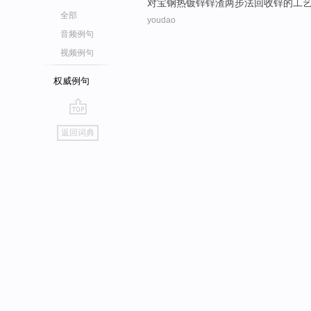
对
宝钢
热镀锌
锌
渣
两
步法
回收
锌
的
工
全部
youdao
音频例句
视频例句
权威例句
go
返回词典
top