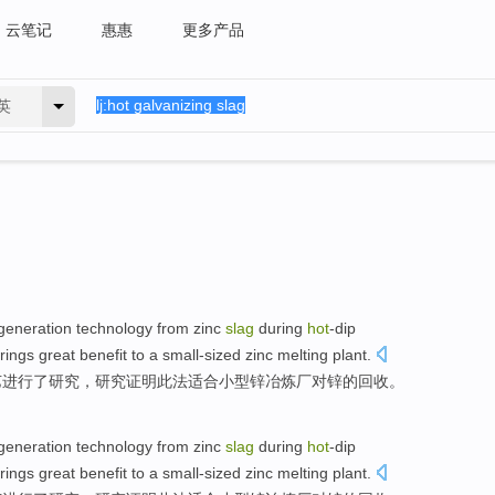
云笔记
惠惠
更多产品
英
generation
technology
from
zinc
slag
during
hot
-dip
brings great benefit to a
small-sized
zinc
melting plant.
艺
进行
了
研究
，研究
证明
此法适合小型锌冶炼厂对锌的回收。
generation
technology
from
zinc
slag
during
hot
-dip
brings great benefit to a
small-sized
zinc
melting plant.