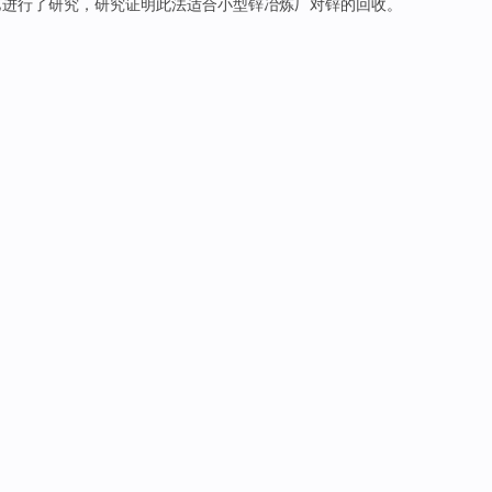
艺
进行
了
研究
，研究
证明
此法适合小型锌冶炼厂对锌的回收。