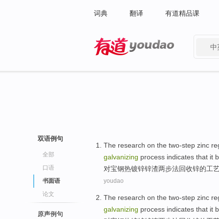
词典
翻译
有道精品课
中
有道 - 网易旗下搜索
双语例句
The
research
on
the two-step
zinc
re
全部
galvanizing
process
indicates
that it 
口语
对
宝钢
热镀锌
锌
渣
两
步法
回收
锌
的
工
书面语
youdao
论文
The
research
on
the two-step
zinc
re
galvanizing
process
indicates
that it 
原声例句