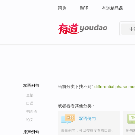
词典
翻译
有道精品课
中
有道 - 网易旗下搜索
双语例句
当前分类下找不到"
differential phase mo
全部
口语
或者看看其他分类：
书面语
双语例句
论文
海量例句，可以按难度查看口语、
例句
原声例句