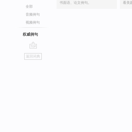
书面语、论文例句。
看美
全部
音频例句
视频例句
权威例句
go
返回词典
top