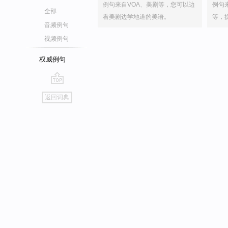
例句来自VOA、美剧等，您可以边
例句
全部
看美剧边学地道的美语。
等，
音频例句
视频例句
权威例句
go
返回词典
top