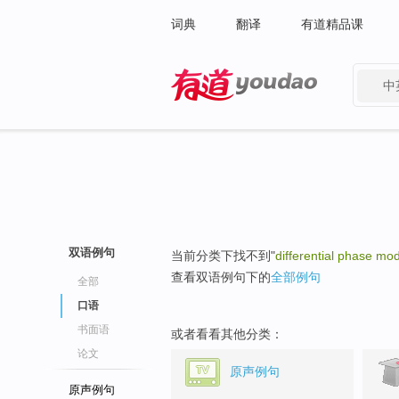
词典
翻译
有道精品课
中
有道 - 网易旗下搜索
双语例句
当前分类下找不到"
differential phase mod
查看双语例句下的
全部例句
全部
口语
书面语
或者看看其他分类：
论文
原声例句
原声例句