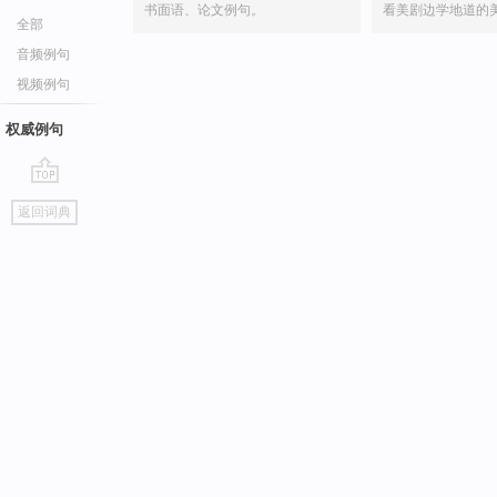
书面语、论文例句。
看美剧边学地道的
全部
音频例句
视频例句
权威例句
go
返回词典
top