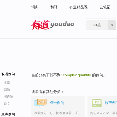
词典
翻译
有道精品课
云笔记
中英
有道 - 网易旗下搜索
双语例句
当前分类下找不到"
complex quantity
"的例句。
全部
口语
或者看看其他分类：
书面语
双语例句
原声例
论文
海量例句，可以按难度查看口语、
例句来自VOA、美
原声例句