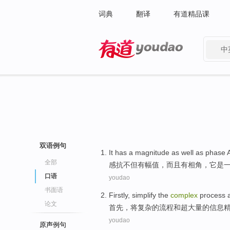
词典
翻译
有道精品课
中
有道 - 网易旗下搜索
双语例句
It
has a
magnitude
as well as
phase 
全部
感抗
不但
有
幅值，而且有
相角
，
它
是
口语
youdao
书面语
Firstly
,
simplify the
complex
process
论文
首先
，
将
复杂
的
流程
和
超
大量
的
信息
youdao
原声例句