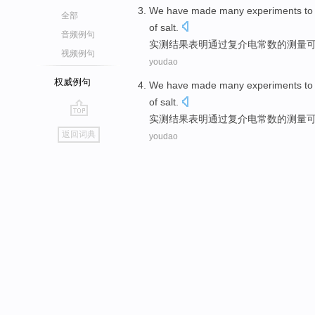
We have made
many experiments
to
全部
of
salt.
音频例句
实测结果表明
通过
复
介电
常数
的
测量
视频例句
youdao
权威例句
We have made
many experiments
to
of
salt.
实测结果表明
通过
复
介电
常数
的
测量
go
返回词典
youdao
top