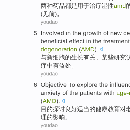
两种
药品
都是
用于
治疗
湿
性
amd
(见前)。
youdao
Involved
in the
growth
of
new
ce
beneficial
effect
in
the
treatment
degeneration
(
AMD
).
与
新
细胞
的
生长
有关
。
某些
研究
疗
中
有
益处。
youdao
Objective
To explore
the
influen
anxiety
of the
patients with
age-
(
AMD
).
目的
探讨
良好适当
的
健康
教育
对
理
的
影响
。
youdao