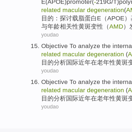
E
(
APOE
)
promoter
(
-
219
G
/
T
)
pol
related
macular
degeneration
(
A
目的
：
探讨
载脂蛋白
E
（
APOE
）
与
年龄相关性
黄斑
变性
（
AMD
）
youdao
Objective To
analyze
the interna
related
macular
degeneration
(
目的
分析
国际
近年
在
老年性
黄斑
youdao
Objective To
analyze
the interna
related
macular
degeneration
(
目的
分析
国际
近年
在
老年性
黄斑
youdao