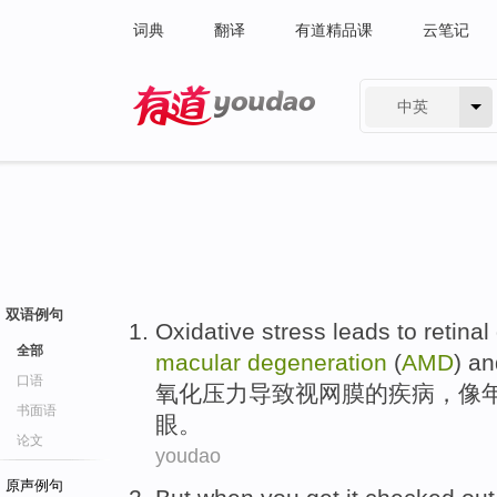
词典
翻译
有道精品课
云笔记
中英
有道 - 网易旗下搜索
双语例句
Oxidative
stress
leads to
retinal
全部
macular
degeneration
(
AMD
)
an
口语
氧化
压力
导致
视网膜
的
疾病
，
像
书面语
眼。
论文
youdao
原声例句