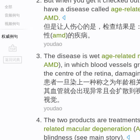
But
when you get it
checked
out
全部
have
a
disease
called
age-relat
音频例句
AMD
.
视频例句
但是
让人伤心的
是
，
检查
结果是
性
(
amd
)的
疾病
。
权威例句
youdao
The
disease
is
wet
age-related
go
返回词典
top
AMD
), in
which
blood vessels
g
the
centre
of
the
retina
,
damagi
患者
一旦染上一种称之为
年龄
相
其
血管
就会出现
异常
且
会扩散
到
视觉
。
youdao
The
two
products
are
treatment
related
macular
degeneration
(
blindness
(
see
main story).