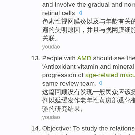
and
involve
the
gradual
and
nor
retinal
cells
.
色索性视网膜
炎
以及
与年龄有关
遍
的
失明
原因
，
并且
与
视网膜
细
关联。
youdao
People
with
AMD
should
see
th
'
Antioxidant
vitamin
and
mineral
progression of
age-related
macu
same review team.
这
篇
回顾
没有
发现
一般
民众
应该
剂
以
延缓
发作
老年性
黄斑部
退化
验的研究结果。
youdao
Objective
:
To study
the
relation