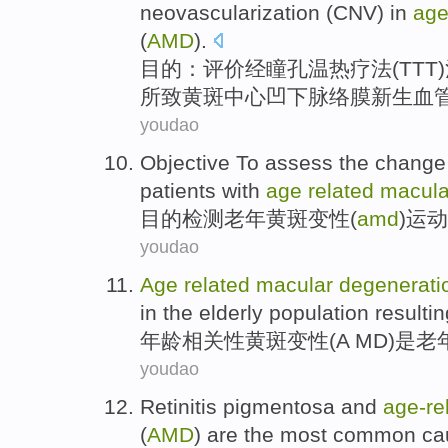
neovascularization
(
CNV
) in
age
(
AMD
).
目的
：
评价经瞳孔
温热疗法(
TTT
)
所致黄斑中心
凹下
脉络膜
新生血
youdao
Objective To
assess
the
change
patients with
age
related
macula
目的
检测老年
黄斑
变性
(
amd
)
运动
youdao
Age
related
macular
degenerati
in the
elderly population
resultin
年龄
相关性
黄斑
变性
(
A MD
)
是
老
youdao
Retinitis
pigmentosa
and
age-re
(
AMD
)
are
the most
common
ca