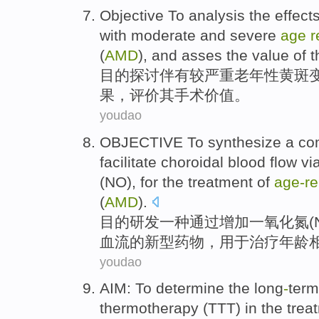
Objective
To analysis
the
effect
with
moderate
and
severe
age
r
(
AMD
), and asses the
value
of
t
目的
探讨
伴有
较
严重
老年性
黄斑
果
，评价
其
手术
价值
。
youdao
OBJECTIVE To
synthesize
a
co
facilitate
choroidal
blood flow
vi
(
NO
),
for
the
treatment
of
age-re
(
AMD
).
目的
研发
一种
通过
增加
一氧化氮
(
血流
的
新型药物，
用于
治疗
年龄
youdao
AIM
: To determine the
long
-
term
thermotherapy (
TTT
) in the
trea