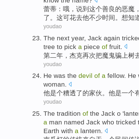
know
the
name
?
蕾蒂
：
哦
，
说
到这个
善良
的
恶魔
了。
这
可花
去
他
不少
时间
。
想
知
youdao
The next
year
,
Jack
again
tricke
tree
to
pick
a
piece
of
fruit
.
第二
年
，
杰克
再次
把
魔鬼
骗
上
树
youdao
He
was
the
devil
of
a
fellow
. He
woman.
他
是个
糟透了
的
家伙
。他
是
一个
youdao
The
tradition
of
the
Jack
o 'lant
a
man named
Jack
who
tricked
Earth
with
a
lantern
.