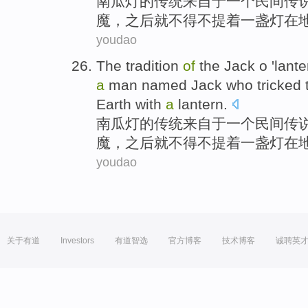
南瓜
灯
的
传统
来自
于
一
个
民间
传
魔
，之后
就
不得不提
着
一盏灯
在
youdao
The
tradition
of
the
Jack
o 'lant
a
man named
Jack
who
tricked
Earth
with
a
lantern
.
南瓜
灯
的
传统
来自
于
一
个
民间
传
魔
，之后
就
不得不提
着
一盏灯
在
youdao
关于有道
Investors
有道智选
官方博客
技术博客
诚聘英