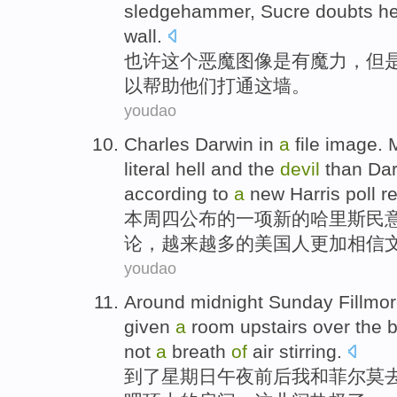
sledgehammer
, Sucre
doubts
h
wall
.
也许
这个
恶魔图像
是
有
魔力
，
但
以
帮助
他们
打通
这
墙
。
youdao
Charles
Darwin
in
a
file image.
literal
hell
and
the
devil
than
Dar
according to
a
new
Harris
poll
r
本周
四
公布
的
一项
新的
哈里斯
民
论
，
越来越
多
的
美国人
更加
相信
youdao
Around midnight
Sunday
Fillmo
given
a
room
upstairs over
the
b
not
a
breath
of
air
stirring.
到了
星期日
午夜
前后
我
和
菲尔莫