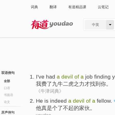
词典
翻译
有道精品课
云笔记
中英
有道 - 网易旗下搜索
双语例句
I
've
had
a
devil
of
a
job
finding
全部
我
费
了
九牛二虎之力
才
找到
你
。
口语
《牛津词典》
书面语
He
is indeed
a
devil
of
a
fellow
.
论文
他
真是
个
了不起
的
家伙
。
原声例句