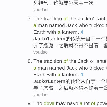
鬼神气
，你
就要
每天
尝
一次！
youdao
The
tradition
of
the
Jack
o
'
Lant
a
man named
Jack
who
tricked
Earth
with
a
lantern.
Jack
o
'
Lantern
的
传统
来自
于
一
个
弄
了
恶魔
，之后就
不得不
提着一
youdao
The
tradition
of
the
Jack
o
'
lante
a
man named
Jack
who
tricked
Earth
with
a
lantern
.
Jack
o
'
Lantern
的
传统
来自
于
一
个
弄
了
恶魔
，之后
就
不得不提
着
一
youdao
The
devil
may
have
a
lot
of
pow