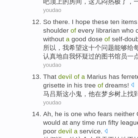
吧
顶上
的
房间
，这儿
闷热
极了，
youdao
So there
.
I
hope
these
ten
items
shoulder
of
every
librarian
who 
without
a
good dose
of
self-dou
所以
，
我
希望
这
十
个问题能够给
认真地自我怀疑过
的
图书
馆员
一
youdao
That
devil
of
a
Marius
has
ferre
grisette
in
his
tree
of
dreams!
马吕斯
这
小鬼
，
他
在
梦乡树上找
youdao
Ah,
he
is
one who
fears
neither
would
at any time
run fifty leag
poor
devil
a
service
.