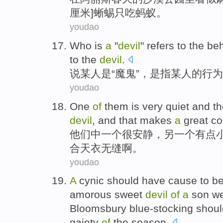
厘米]
蜥蜴只
吃蚂蚁。
youdao
Who
is
a
"
devil
"
refers
to
the
beh
to the
devil
.
说
某人
是
“
魔鬼
”，
是指
某人
的
行为
youdao
One
of
them
is very
quiet
and
th
devil
, and
that
makes
a
great
co
他们
中
一
个
很
安静
，
另
一个
有点
合
天衣无缝啊。
youdao
A
cynic
should have cause
to
b
amorous
sweet
devil
of
a
son
w
Bloomsbury
blue-stocking shou
gaiety
of
the
season
.