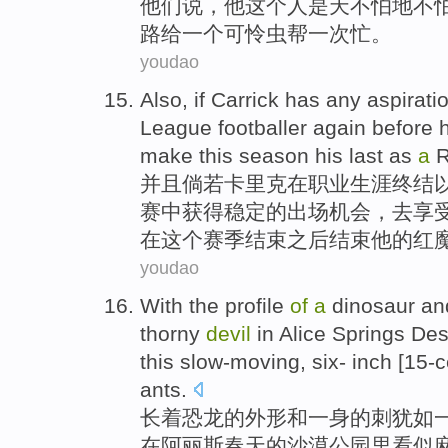
他们
说
，
他
这个
人
是天不怕
地
不
路
给
一
个
可怜虫
帮一次
忙
。
youdao
Also
,
if
Carrick
has any
aspirati
League
footballer
again
before
make
this
season
his last as
a
并且
倘若
卡
里克
在职业生涯终结
赛
中获得
稳定的出场机会，去享
在
这个
赛季
结束之后结束
他的红
youdao
With
the
profile
of
a
dinosaur
an
thorny
devil
in
Alice
Springs
Des
this slow-moving
,
six
- inch
[15-c
ants
.
长
着
恐龙
的
外形
和
一身的刺犹如
在
阿
丽斯
春天
的
沙漠
公园里
看似