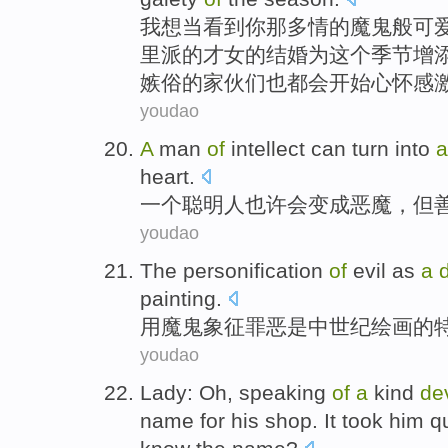
我
想
当
看到
你
那多情
的
魔鬼
般
可
里
派
的
才女的
结婚
为这个季节
增
嫉俗
的家伙们也都会开始心怀
感
youdao
A
man
of
intellect
can
turn into
heart
.
一个
聪明人也许
会
变成
恶魔
，
但
youdao
The personification
of
evil
as
a
d
painting
.
用
魔鬼
象征
罪恶
是
中世纪
绘画
的
youdao
Lady
:
Oh
,
speaking
of
a
kind
dev
name
for
his
shop
.
It
took
him
q