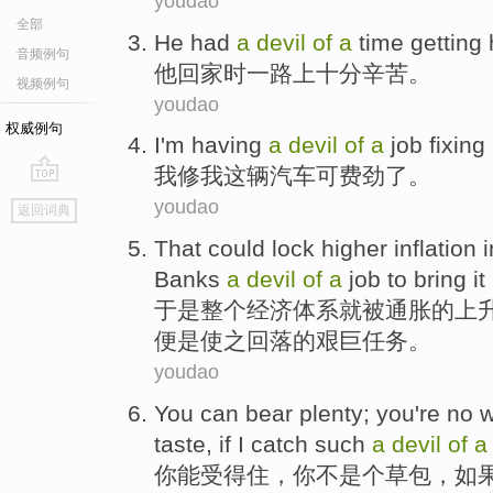
youdao
全部
He
had
a
devil
of
a
time
getting
音频例句
他
回家
时
一路上
十分辛苦。
视频例句
youdao
权威例句
I
'm having
a
devil
of
a
job
fixing
我
修
我
这辆汽车
可费劲
了
。
go
youdao
返回词典
top
That
could
lock
higher inflation
i
Banks
a
devil
of
a
job
to bring i
于是整个经济
体系
就
被
通胀
的
上
便是使之
回落
的
艰巨
任务。
youdao
You
can
bear plenty; you
're
no
w
taste
,
if
I
catch
such
a
devil
of
a
你
能
受得住，你
不
是个
草包
，
如