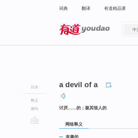
词典
翻译
有道精品课
中
有道 - 网易旗下搜索
a devil of a
目录
释义
讨厌……的；极其恼人的
例句
网络释义
go
top
有趣的