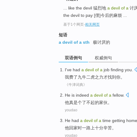
... like the devil 猛烈地
a devil of a
讨厌
the devil to pay [俚]今后的麻烦 ...
基于1个网页
-
相关网页
短语
a devil of a sth
极讨厌的
双语例句
权威例句
I
've
had
a
devil
of
a
job
finding
you
.
我
费
了
九牛二虎之力
才
找到
你
。
《牛津词典》
He
is indeed
a
devil
of
a
fellow
.
他
真是
个
了不起
的
家伙
。
youdao
He
had
a
devil
of
a
time
getting hom
他
回家
时
一路上
十分辛苦。
youdao