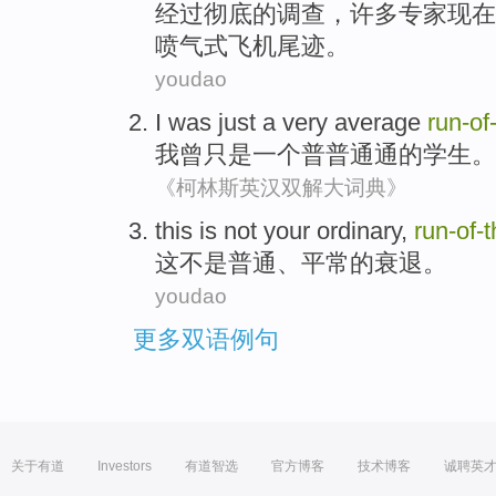
经过
彻底
的
调查
，
许多
专家
现在
喷气式
飞机
尾迹
。
youdao
I
was
just
a
very average
run-of
我
曾
只是
一个
普普通通
的
学生
。
《柯林斯英汉双解大词典》
this
is not
your ordinary
,
run-of
-
t
这
不是
普通
、
平常的
衰退
。
youdao
更多双语例句
关于有道
Investors
有道智选
官方博客
技术博客
诚聘英