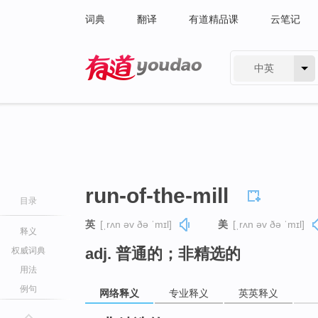
词典
翻译
有道精品课
云笔记
中英
有道 - 网易旗下搜索
run-of-the-mill
目录
英
[ˌrʌn əv ðə ˈmɪl]
美
[ˌrʌn əv ðə ˈmɪl]
释义
adj. 普通的；非精选的
权威词典
用法
例句
网络释义
专业释义
英英释义