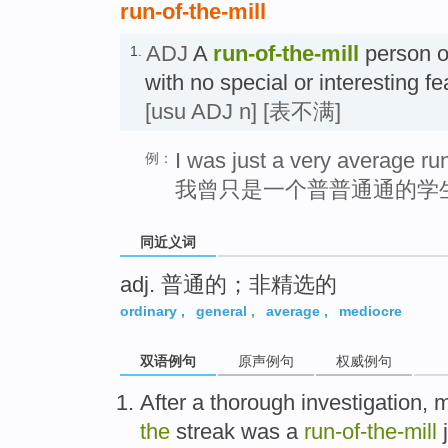
run-of-the-mill
ADJ
A
run-of-the-mill
person or
1.
with no special or interesti
[usu ADJ n]
[表不满]
I was just a very average run
例：
我曾只是一个普普通通的学
同近义词
adj. 普通的；非精选的
ordinary
,
general
,
average
,
mediocre
双语例句
原声例句
权威例句
After a
thorough
investigation
,
m
the
streak
was
a
run-of
-
the
-
mill