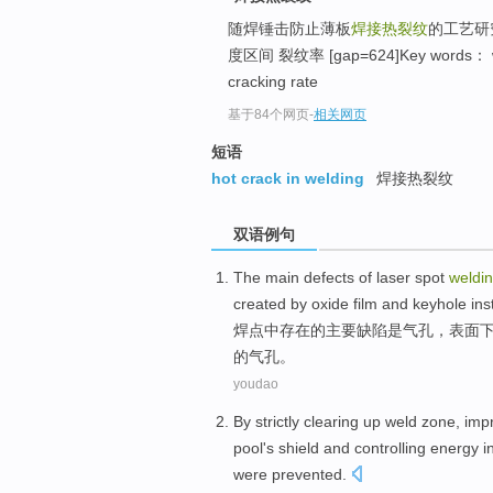
随焊锤击防止薄板
焊接热裂纹
的工艺研
度区间 裂纹率 [gap=624]Key words： weld
cracking rate
基于84个网页
-
相关网页
短语
hot crack in welding
焊接热裂纹
双语例句
The
main
defects
of
laser spot
weldi
created
by
oxide
film
and
keyhole
ins
焊点
中
存在
的
主要
缺陷
是
气孔
，表面
的气孔。
youdao
By strictly
clearing up
weld
zone
,
imp
pool
's
shield
and
controlling
energy
i
were
prevented
.