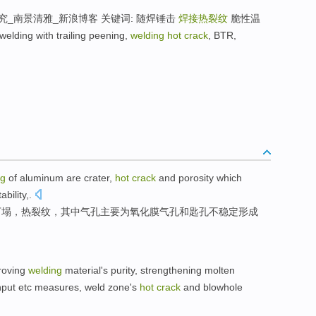
究_南景清雅_新浪博客 关键词: 随焊锤击
焊接热裂纹
脆性温
ing with trailing peening,
welding hot crack
, BTR,
ng
of aluminum
are
crater,
hot
crack
and
porosity which
tability
,.
下塌，
热
裂纹
，其中气孔主要为
氧化
膜
气孔和匙孔不稳定形成
roving
welding
material
's purity
,
strengthening
molten
nput
etc
measures
,
weld
zone's
hot
crack
and
blowhole