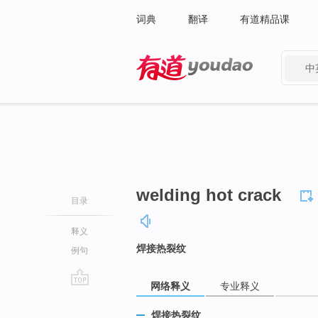
词典
翻译
有道精品课
中
有道 - 网易旗下搜索
welding hot crack
目录
释义
焊接热裂纹
例句
网络释义
专业释义
go
top
焊接热裂纹