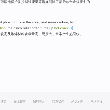
、
强
熔
池
保护
及
控制线
能量
等
措施
消除了
蒙乃尔合金
焊接中的
。
nd
phosphorus
in the steel,
and
more carbon,
high
ding
, the
pinch
roller
often
turns up
hot
crack
.
量
较高
及
堆焊
材料
含碳量高、
硬度
大，
常常
产生热裂纹。
方博客
技术博客
诚聘英才
联系我们
站点地图
网络举报