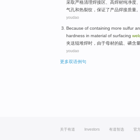
采取
严格
清理
焊接
区
、高
焊
材
纯净度
气孔
和
热
裂纹
，保证了产品焊接质量
youdao
Because
of
containing more
sulfur
a
hardness
in
material
of
surfacing
wel
夹送
辊
堆焊
时，
由于
母材
的
硫
、
磷
含
youdao
更多双语例句
关于有道
Investors
有道智选
官