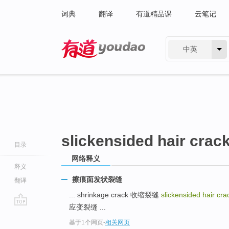
词典
翻译
有道精品课
云笔记
中英
有道 - 网易旗下搜索
slickensided hair crac
目录
网络释义
释义
擦痕面发状裂缝
翻译
... shrinkage crack 收缩裂缝
slickensided hair cr
应变裂缝 ...
go
基于1个网页
-
相关网页
top