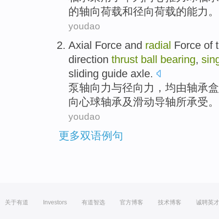
的
轴向
荷载
和
径向
荷载的
能力
。
youdao
Axial
Force
and
radial
Force of 
direction
thrust
ball
bearing
,
sin
sliding
guide
axle
.
泵
轴
向
力
与
径向
力，均
由
轴承
盒
向心球轴承
及
滑动
导
轴所
承受
。
youdao
更多双语例句
关于有道
Investors
有道智选
官方博客
技术博客
诚聘英