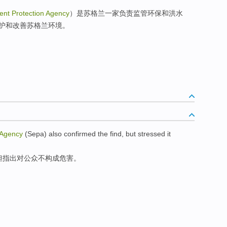
ent Protection Agency
）是苏格兰一家负责监管环保和洪水
护和改善苏格兰环境。
Agency
(
Sepa
) also
confirmed
the
find
,
but
stressed it
但
指出
对
公众
不
构成
危害。