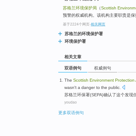
苏格兰环境保护局
（
Scottish Environm
预警的权威机构。该机构主要职责是保
基于2224个网页
-
相关网页
苏格兰的环境保护署
环境保护署
相关文章
双语例句
权威例句
The
Scottish
Environment
Protection
wasn
't
a danger
to
the public
.
苏格兰
环保署
(
SEPA
)
确认了
这个
发现
youdao
更多双语例句