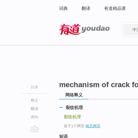
词典
翻译
有道精品课
中
有道 - 网易旗下搜索
mechanism of crack f
目录
网络释义
释义
裂纹机理
翻译
裂纹机理
例句
基于1个网页
-
相关网页
go
短语