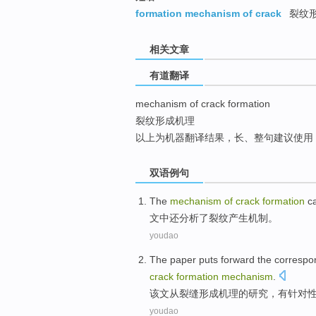
top
formation mechanism of crack
裂纹
相关文章
有道翻译
mechanism of crack formation
裂纹形成机理
以上为机器翻译结果，长、整句建议使用
双语例句
The
mechanism
of
crack
formation
c
文中
还
分析了
裂纹
产生
机制
。
youdao
The paper
puts forward
the
correspo
crack
formation
mechanism
.
该文
从
裂缝
形成
机理
的
研究
，有针对
youdao