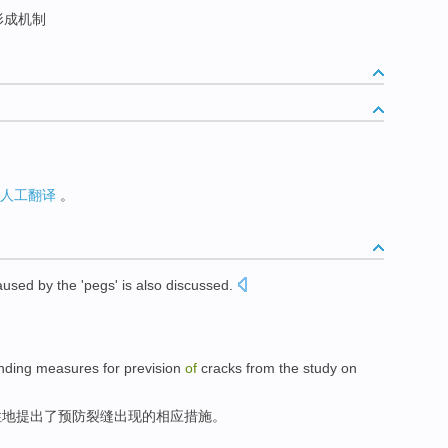
形成机制
人工翻译
。
aused by
the 'pegs'
is also
discussed
.
nding
measures
for prevision
of
cracks
from
the
study
on
性地
提出
了
预防
裂缝
出现
的
相应
措施
。