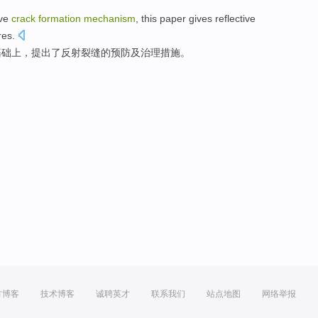
ive
crack
formation
mechanism
,
this paper gives
reflective
res
.
基础上，
提出
了反射裂缝的
预防
及
治理
措施
。
方博客
技术博客
诚聘英才
联系我们
站点地图
网络举报