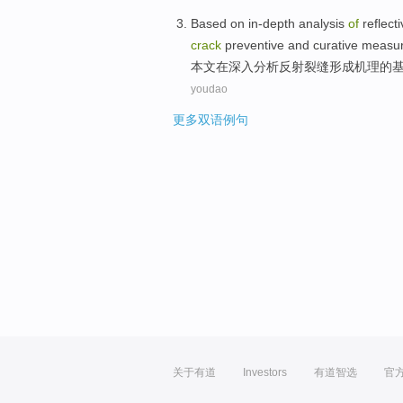
Based
on
in-depth
analysis
of
reflect
crack
preventive
and
curative
measu
本文
在
深入
分析
反射
裂缝
形成
机理
的
youdao
更多双语例句
关于有道
Investors
有道智选
官