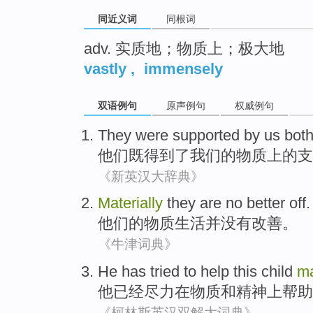
同近义词
同根词
adv. 实质地；物质上；极大地
vastly
,
immensely
双语例句
原声例句
权威例句
They
were
supported
by
us
bot
他们
既
得到了
我们
的
物质上
的
支
《新英汉大辞典》
Materially
they
are
no
better off
.
他们
的
物质生活并
没有
改善
。
《牛津词典》
He
has
tried to
help
this
child
ma
他
已经
尽力
在物质
和
精神上
帮助
《柯林斯英汉双解大词典》