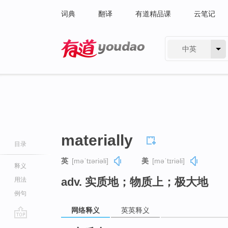
词典
翻译
有道精品课
云笔记
中英
有道 - 网易旗下搜索
materially
目录
英
[məˈtɪəriəli]
美
[məˈtɪriəli]
释义
adv. 实质地；物质上；极大地
用法
例句
网络释义
英英释义
go