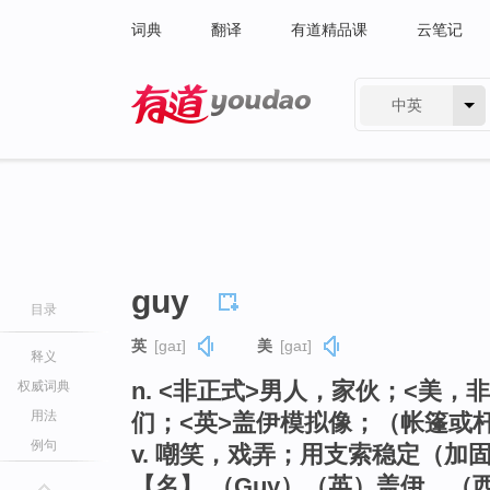
词典
翻译
有道精品课
云笔记
中英
有道 - 网易旗下搜索
guy
目录
英
[ɡaɪ]
美
[ɡaɪ]
释义
n. <非正式>男人，家伙；<美
权威词典
用法
们；<英>盖伊模拟像；（帐篷或
例句
v. 嘲笑，戏弄；用支索稳定（加
【名】 （Guy）（英）盖伊，