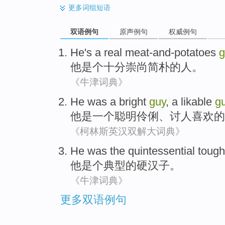
更多
词组短语
双语例句
原声例句
权威例句
He
's a
real meat-and-potatoes
g
他
是个十分
崇尚
简朴的人。
《牛津词典》
He
was
a
bright
guy
,
a likable
g
他
是
一个
聪明
伶俐、
讨人喜欢
的
《柯林斯英汉双解大词典》
He
was
the
quintessential toug
他
是个
典型
的
硬汉子。
《牛津词典》
更多双语例句