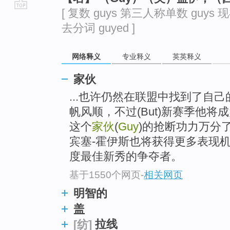
[ 复数 guys 第三人称单数 guys 现
go
去分词 guyed ]
top
网络释义
专业释义
英英释义
家伙
...也许仍然在联盟中找到了自
帆风顺，不过(But)新赛季他
这个
家伙
(
Guy
)的抢断功力万分
宾塞-霍伊斯也将获得更多表现
度最佳新秀的争夺者。
基于1550个网页
-
相关网页
明智的
盖
拉线
[纺]