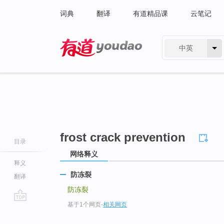
词典
翻译
有道精品课
云笔记
中英
有道 - 网易旗下搜索
frost crack prevention
目录
网络释义
释义
防冻裂
翻译
防冻裂
基于1个网页
-
相关网页
go
top