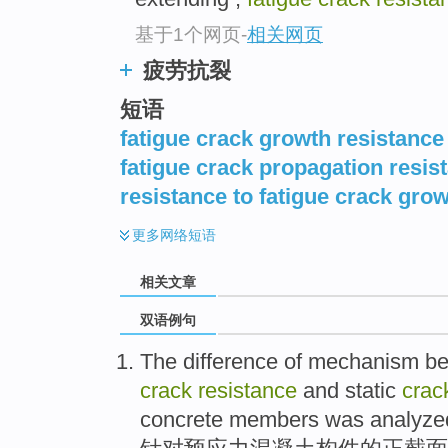
基于1个网页
-
相关网页
疲劳抗裂
短语
fatigue crack growth resistance
fatigue crack propagation resis
resistance to fatigue crack gro
更多
网络短语
相关文章
双语例句
The
difference
of
mechanism
be
crack
resistance
and
static
cra
concrete
members
was analyze