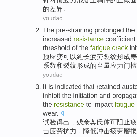
针对
预应力
混凝土
构件
的
正
截面
的
差异
。
youdao
The pre-straining
prolonged the
increased
resistance
coefficient
threshold
of the
fatigue
crack
ini
预
应变可以
延长
疲劳
裂纹
形成
寿
系数
和
裂纹形成
的
当量
应力
门槛
youdao
It
is indicated
that
retained aust
inhibit
the
initiation
and
propaga
the
resistance
to
impact
fatigue
wear.
试验
得出
，
残余
奥氏体
可
阻止
疲
击
疲劳
抗力
，
降低
冲击疲劳磨损