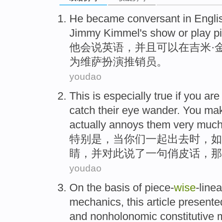
He
became conversant
in Engli
Jimmy Kimmel
's
show
or
play
p
他
会说
英语
，
并且
可以
在
吉米
·
为
维萨
扮演
推销员
。
youdao
This is
especially
true
if
you
ar
catch
their
eye
wander.
You
ma
actually
annoys
them very much
特别是
，
当
你们
一起
出去
时，如
睛
，
并
对此说了一句
俏皮话
，
那
youdao
On the
basis
of piece-
wise
-linea
mechanics
,
this article presente
and
nonholonomic
constitutive