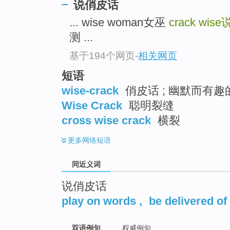
说俏皮话
top
... wise woman女巫
crack wise
测 ...
基于194个网页
-
相关网页
短语
wise-crack
俏皮话 ; 幽默而有趣
Wise Crack
聪明裂缝
cross wise crack
横裂
更多
网络短语
同近义词
说俏皮话
play on words
,
be delivered of
双语例句
权威例句