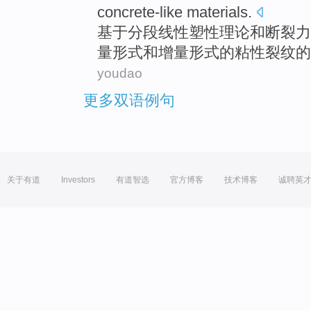
concrete-like materials.
基于
分段
线性塑性理论
和
断裂
力
量形式和
增量形式
的粘性
裂纹
的
youdao
更多双语例句
关于有道
Investors
有道智选
官方博客
技术博客
诚聘英