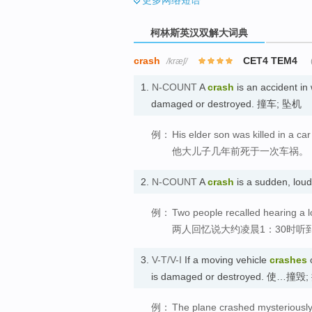
柯林斯英汉双解大词典
crash
CET4 TEM4
/kræʃ/
1.
N-COUNT
A
crash
is an accident in
damaged or destroyed. 撞车; 坠机
例：
His elder son was killed in a ca
他大儿子几年前死于一次车祸。
2.
N-COUNT
A
crash
is a sudden, l
例：
Two people recalled hearing a 
两人回忆说大约凌晨1：30时听
3.
V-T/V-I
If a moving vehicle
crashes
o
is damaged or destroyed. 使…撞毁
例：
The plane crashed mysteriously 