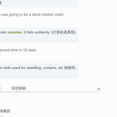
溃
re was going to be a stock market crash.
。
ogram
crashes
, it fails suddenly. (计算机或系统)
econd time in 10 days.
en cloth used for towelling, curtains, etc 粗棉布;
词
词语辨析
情暴跌