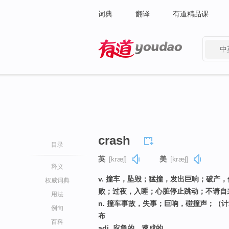
词典
翻译
有道精品课
中
有道 - 网易旗下搜索
crash
目录
英
[kræʃ]
美
[kræʃ]
释义
v. 撞车，坠毁；猛撞，发出巨响；破产
权威词典
败；过夜，入睡；心脏停止跳动；不请自
用法
n. 撞车事故，失事；巨响，碰撞声；（
例句
布
百科
adj. 应急的，速成的