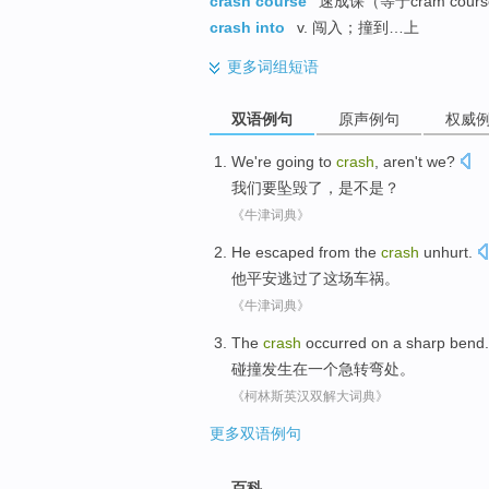
crash course
速成课（等于cram cour
crash into
v. 闯入；撞到…上
更多
词组短语
双语例句
原声例句
权威
We
're going to
crash
,
aren't we
?
我们
要
坠毁了
，
是不是
？
《牛津词典》
He
escaped from
the
crash
unhurt
.
他
平安
逃
过了这场
车祸
。
《牛津词典》
The
crash
occurred
on
a
sharp bend
.
碰撞
发生
在
一个
急转弯
处。
《柯林斯英汉双解大词典》
更多双语例句
百科