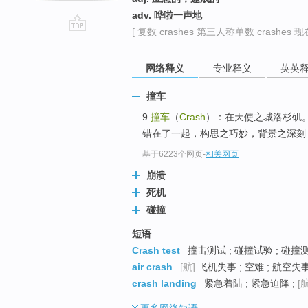
adv. 哗啦一声地
[ 复数 crashes 第三人称单数 crashes 现在
go
top
网络释义
专业释义
英英
撞车
9
撞车
（
Crash
）：在天使之城洛杉矶
错在了一起，构思之巧妙，背景之深刻，
基于6223个网页
-
相关网页
崩溃
死机
碰撞
短语
Crash test
撞击测试 ; 碰撞试验 ; 碰撞
air crash
[航]
飞机失事 ; 空难 ; 航空失
crash landing
紧急着陆 ; 紧急迫降 ;
[航
更多
网络短语