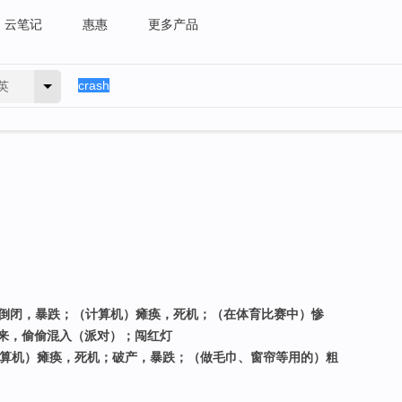
云笔记
惠惠
更多产品
英
，倒闭，暴跌；（计算机）瘫痪，死机；（在体育比赛中）惨
来，偷偷混入（派对）；闯红灯
计算机）瘫痪，死机；破产，暴跌；（做毛巾、窗帘等用的）粗