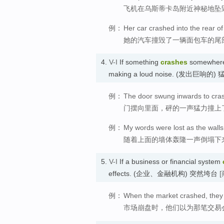
飞机在乌斯蒂卡岛附近神秘地坠
例：
Her car crashed into the rear of
她的汽车撞毁了一辆面包车的尾
4.
V-I
If something
crashes
somewhere, 
making a loud noise. (发出巨响的)
例：
The door swung inwards to crash
门摆向里面，砰的一声猛力撞上
例：
My words were lost as the walls 
随着上面的墙体轰隆一声倒塌下
5.
V-I
If a business or financial system
effects. (企业、金融机构) 突然垮台
[
例：
When the market crashed, they
市场崩盘时，他们以为那笔交易