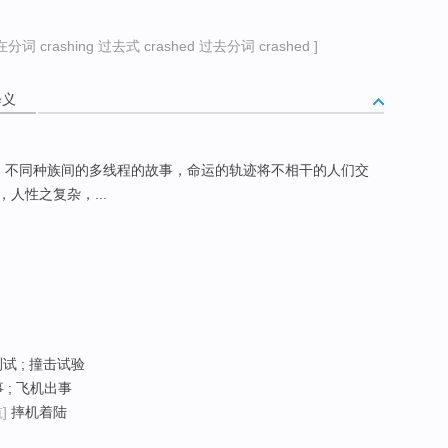
分词 crashing 过去式 crashed 过去分词 crashed ]
释义
。不同种族间的多线程的故事，命运的轨迹将不相干的人们交
人性之复杂，...
测试 ; 撞击试验
事 ; 飞机出事
]
摔机着陆