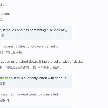
毁了。
 a van.
部。
it moves and hits something else violently,
 猛撞
 against a chest of drawers behind it.
了门后的五斗橱。
above us crashed down, filling the cellar with brick dust.
来，地窖里充满砖灰，我吓得说不出话来。
crashes
, it fails suddenly, often with serious
商业]
 assumed the deal would be cancelled.
会取消。