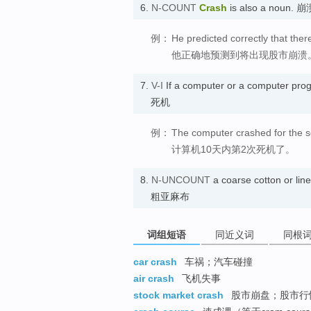
6.
N-COUNT
Crash
is also a noun. 崩
例：
He predicted correctly that the
他正确地预测到将出现股市崩溃
7.
V-I
If a computer or a computer pr
死机
例：
The computer crashed for the s
计算机10天内第2次死机了。
8.
N-UNCOUNT
a coarse cotton or lin
粗亚麻布
词组短语
同近义词
同根
car crash
车祸；汽车碰撞
air crash
飞机失事
stock market crash
股市崩盘；股市行