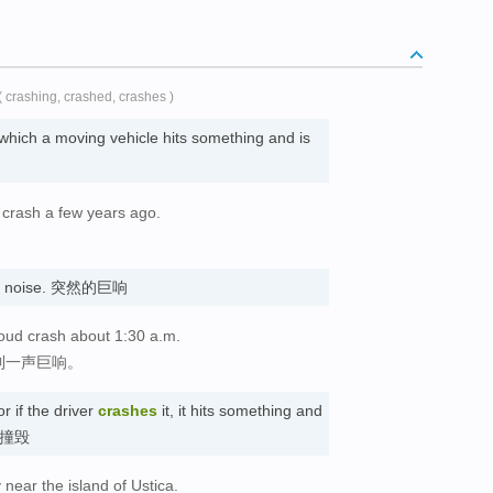
( crashing, crashed, crashes )
 which a moving vehicle hits something and is
r crash a few years ago.
oud noise. 突然的巨响
loud crash about 1:30 a.m.
到一声巨响。
r if the driver
crashes
it, it hits something and
; 撞毁
near the island of Ustica.