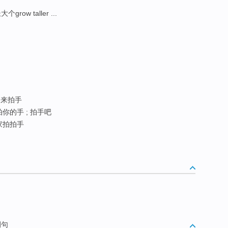
个grow taller ...
来拍手
拍你的手 ; 拍手吧
家拍拍手
例句