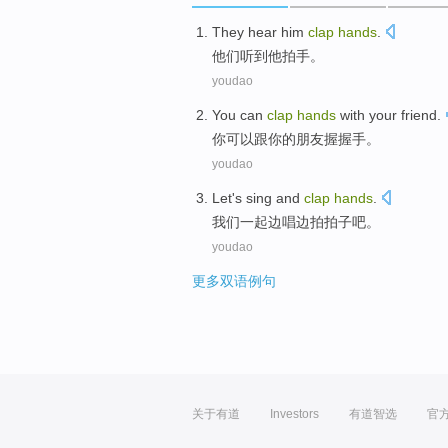
T
hey hear him
clap
hands
.
他
们听到他拍手。
youdao
You
can
clap
hands
with
your
friend
.
你
可以
跟
你
的
朋友
握
握手
。
youdao
Let
's
sing
and
clap
hands
.
我们
一起边
唱
边拍拍子吧。
youdao
更多双语例句
关于有道
Investors
有道智选
官