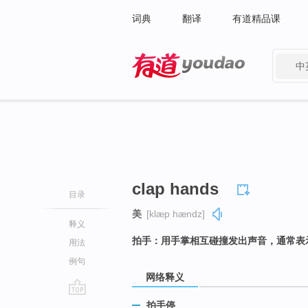
词典
翻译
有道精品课
中
有道 - 网易旗下搜索
clap hands
目录
美
[klæp hændz]
释义
拍手：用手掌相互碰撞发出声音，通常表
用法
例句
网络释义
go
拍手停