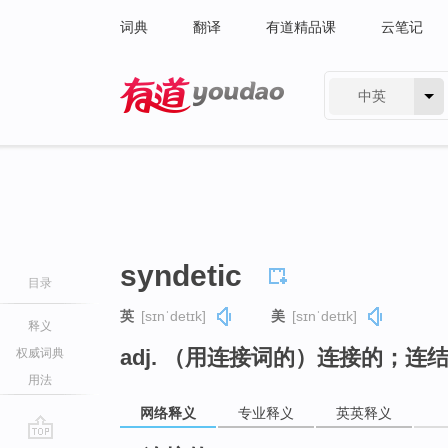
词典
翻译
有道精品课
云笔记
中英
有道 - 网易旗下搜索
syndetic
目录
英
[sɪnˈdetɪk]
美
[sɪnˈdetɪk]
释义
adj. （用连接词的）连接的；连
权威词典
用法
网络释义
专业释义
英英释义