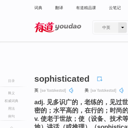
词典
翻译
有道精品课
云笔记
中英
有道 - 网易旗下搜索
sophisticated
目录
英
[səˈfɪstɪkeɪtɪd]
美
[səˈfɪstɪkeɪtɪd]
释义
adj. 见多识广的，老练的，见
权威词典
用法
密的；水平高的，在行的；时尚
例句
v. 使老于世故；使（设备、技术
地）讲话（或推理）（sophisti