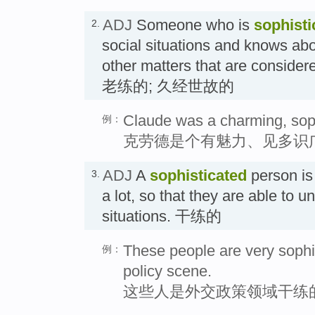
ADJ
Someone who is
sophisti
2.
social situations and knows abo
other matters that are considere
老练的; 久经世故的
Claude was a charming, sop
例：
克劳德是个有魅力、见多识
ADJ
A
sophisticated
person is
3.
a lot, so that they are able to 
situations. 干练的
These people are very sophis
例：
policy scene.
这些人是外交政策领域干练