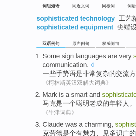
词组短语
同近义词
同根词
词语
sophisticated technology
工艺
sophisticated equipment
尖端设
双语例句
原声例句
权威例句
Some
sign languages
are
very
communication
.
一些
手势语
是
非常
复杂
的
交流方
《柯林斯英汉双解大词典》
Mark
is
a
smart
and
sophisticat
马克
是
一个
聪明
老成
的
年轻人
。
《牛津词典》
Claude
was a
charming
,
sophist
克劳德
是个
有魅力
、
见多识广的