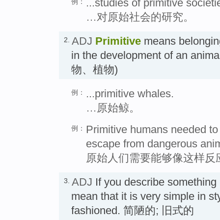
...studies of primitive societi
例：
…对原始社会的研究。
ADJ
Primitive
means belonging 
2.
in the development of an anim
物、植物)
...primitive whales.
例：
…原始鲸。
Primitive humans needed to be
例：
escape from dangerous anim
原始人们需要能够像这样反
ADJ
If you describe something
3.
mean that it is very simple in st
fashioned. 简陋的; 旧式的