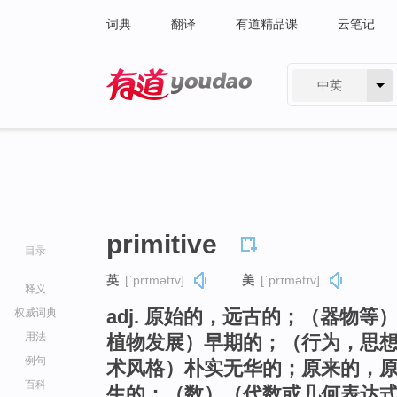
词典
翻译
有道精品课
云笔记
中英
有道 - 网易旗下搜索
primitive
目录
英
[ˈprɪmətɪv]
美
[ˈprɪmətɪv]
释义
adj. 原始的，远古的；（器物
权威词典
用法
植物发展）早期的；（行为，思
例句
术风格）朴实无华的；原来的，
百科
生的；（数）（代数或几何表达