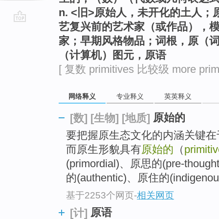
n. <旧>原始人，未开化的土人
艺复兴前的艺术家（或作品），
go
家；早期风格物品；词根，原（
top
（计算机）图元，原语
[ 复数 primitives 比较级 more primi
网络释义
专业释义
英英释义
原始的
[数]
[生物]
[地质]
要把握原生态文化的内涵关键在
而原生形貌具有
原始的
（
primiti
(primordial)、原思的(pre-thou
的(authentic)、原住的(indigenou
基于2253个网页
-
相关网页
原语
[计]