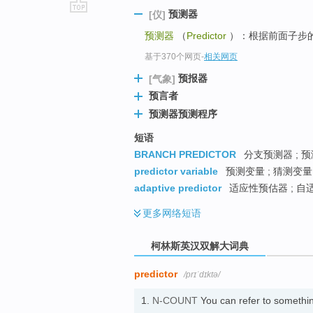
预测器
[仪]
go
预测器
（
Predictor
）：根据前面子步
top
基于370个网页
-
相关网页
预报器
[气象]
预言者
预测器预测程序
短语
BRANCH PREDICTOR
分支预测器 ; 
predictor variable
预测变量 ; 猜测变量 
adaptive predictor
适应性预估器 ; 自
更多
网络短语
柯林斯英汉双解大词典
predictor
/prɪˈdɪktə/
1.
N-COUNT
You can refer to something