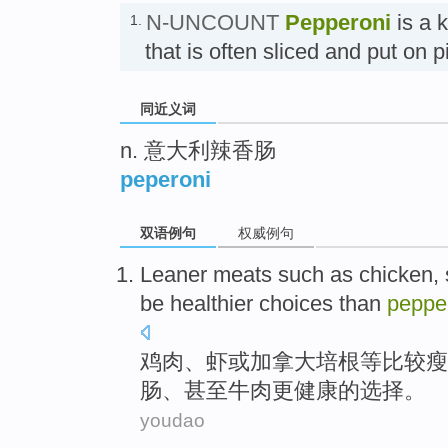
N-UNCOUNT
Pepperoni
is a 
1.
that is often sliced and put
同近义词
n. 意大利辣香肠
peperoni
双语例句
权威例句
Leaner
meats
such
as
chicken
,
be healthier
choices
than
peppe
鸡肉
、
虾
或
加拿大
培根
等
比较瘦
肠
、
甚至
牛肉更健康的
选择
。
youdao