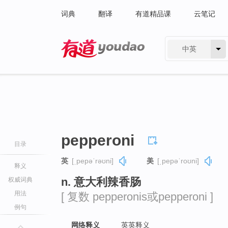
词典
翻译
有道精品课
云笔记
中英
有道 - 网易旗下搜索
pepperoni
目录
英
[ˌpepəˈrəʊni]
美
[ˌpepəˈroʊni]
释义
n. 意大利辣香肠
权威词典
用法
[ 复数 pepperonis或pepperoni ]
例句
网络释义
英英释义