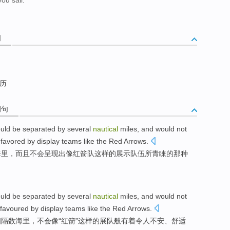
词
海历
例句
uld be
separated by
several
nautical
miles
,
and
would not
favored by
display
teams
like
the
Red
Arrows
.
海里
，
而且
不会
呈现出
像
红
箭
队
这样
的
展示
队伍所
青睐
的
那种
uld be
separated by
several
nautical
miles
, and
would not
favoured by display
teams
like
the
Red
Arrows
.
相隔
数
海里
，
不会
像
“
红
箭”这样的展
队
般有着令人不安、
舒适