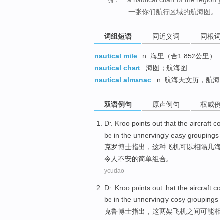
…一张你们航行区域的航海图。
词组短语
同近义词
同根
nautical mile
n. 海里（合1.852公里）
nautical chart
海图；航海图
nautical almanac
n. 航海天文历，航
双语例句
原声例句
权威
Dr.
Kroo
points out
that
the
aircraft
co
be
in
the unnervingly
easy
groupings
克罗
博士
指出
，
这种
飞机
可以
相隔
几
令人不安的
简单
组合
。
youdao
Dr.
Kroo
points out
that
the
aircraft
co
be
in the
unnervingly
cosy
groupings
克
鲁
博士
指出
，
这
两
架飞机
之间
可能