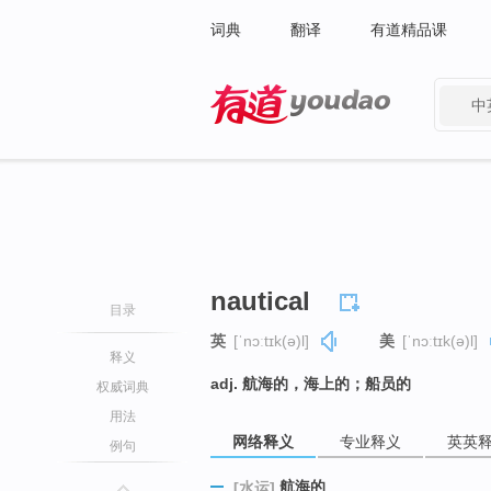
词典
翻译
有道精品课
中
有道 - 网易旗下搜索
nautical
目录
英
[ˈnɔːtɪk(ə)l]
美
[ˈnɔːtɪk(ə)l]
释义
adj. 航海的，海上的；船员的
权威词典
用法
网络释义
专业释义
英英
例句
航海的
[水运]