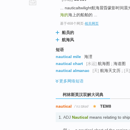
... nauticaltwilight航海晨昏蒙
go
海的
海上的船舶的 ...
top
基于468个网页
-
相关网页
船员的
航海风
短语
nautical mile
海浬
nautical chart
[水运]
航海图 ; 海道图
nautical almanac
[天]
航海天文历 ;
[天
更多
网络短语
柯林斯英汉双解大词典
nautical
TEM8
/ˈnɔːtɪkəl/
1.
ADJ
Nautical
means relating to shi
例：
...a nautical chart of the region 