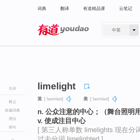
词典
翻译
有道精品课
云笔记
中英
有道 - 网易旗下搜索
limelight
目录
英
[ˈlaɪmlaɪt]
美
[ˈlaɪmlaɪt]
释义
n. 公众注意的中心；（舞台照明
权威词典
用法
v. 使成注目中心
例句
[ 第三人称单数 limelights 现在分词 li
过去分词 limelighted ]