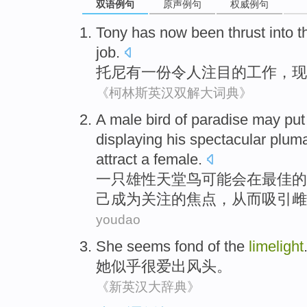
双语例句
原声例句
权威例句
Tony
has
now
been
thrust
into
t
job
.
托尼
有
一份
令人注目
的
工作
，
现
《柯林斯英汉双解大词典》
A
male
bird of
paradise
may
put
displaying
his
spectacular
plum
attract
a
female
.
一
只
雄性
天堂鸟
可能会
在
最佳
的
己
成为关注的焦点，
从而
吸引雌
youdao
She
seems
fond of the
limelight
她
似乎
很
爱出风头
。
《新英汉大辞典》