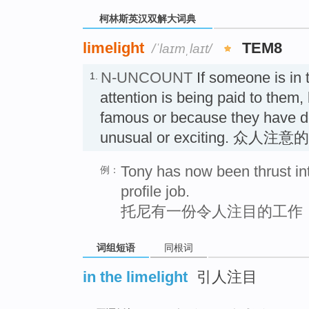
柯林斯英汉双解大词典
limelight
TEM8
/ˈlaɪmˌlaɪt/
N-UNCOUNT
If someone is in
1.
attention is being paid to them
famous or because they have d
unusual or exciting. 众人注
Tony has now been thrust into
例：
profile job.
托尼有一份令人注目的工作
词组短语
同根词
in the limelight
引人注目