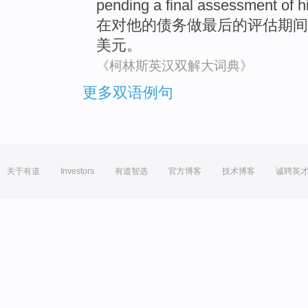
pending a
final
assessment
of
h
在对
他
的
债务做
最后
的
评估
期间
美元。
《柯林斯英汉双解大词典》
更多双语例句
关于有道
Investors
有道智选
官方博客
技术博客
诚聘英