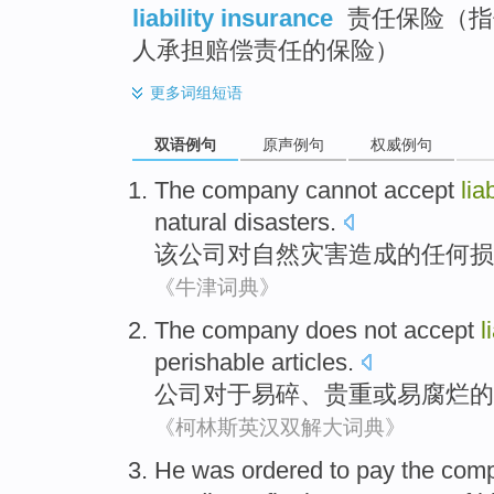
liability insurance
责任保险（指
人承担赔偿责任的保险）
更多
词组短语
双语例句
原声例句
权威例句
The
company
cannot
accept
liab
natural
disasters
.
该
公司
对
自然
灾害
造成的
任何
损
《牛津词典》
The company
does not accept
l
perishable
articles
.
公司
对于
易碎
、
贵重
或
易
腐烂
的
《柯林斯英汉双解大词典》
He
was
ordered
to pay
the com