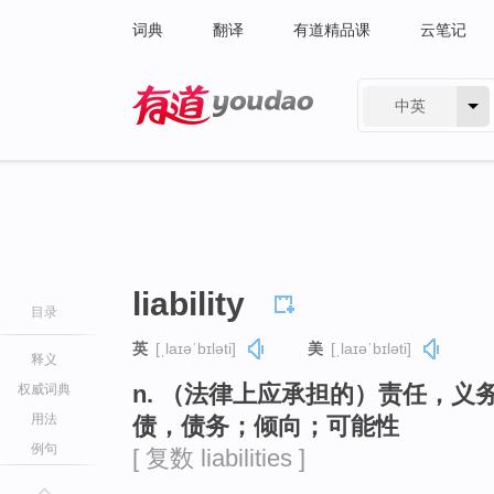
词典
翻译
有道精品课
云笔记
中英
有道 - 网易旗下搜索
liability
目录
英
[ˌlaɪəˈbɪləti]
美
[ˌlaɪəˈbɪləti]
释义
n. （法律上应承担的）责任，
权威词典
用法
债，债务；倾向；可能性
例句
[ 复数 liabilities ]