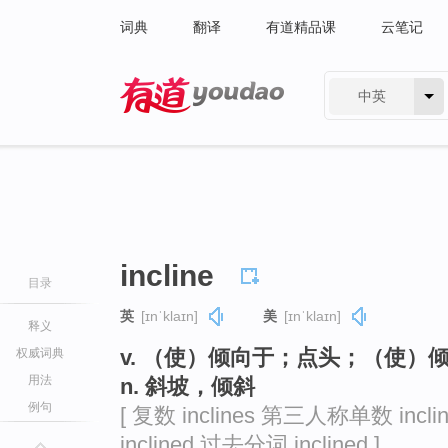
词典
翻译
有道精品课
云笔记
中英
有道 - 网易旗下搜索
incline
目录
英
[ɪnˈklaɪn]
美
[ɪnˈklaɪn]
释义
v. （使）倾向于；点头；（使）
权威词典
用法
n. 斜坡，倾斜
例句
[ 复数 inclines 第三人称单数 incli
inclined 过去分词 inclined ]