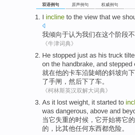
双语例句
原声例句
权威例句
I
incline
to
the
view that
we
sho
我
倾向
于
认为
我们
在
这个
阶段
不
《牛津词典》
He
stopped
just
as
his
truck
tilt
on the handbrake
,
and
stepped 
就
在
他
的
卡车
沿
陡峭的
斜坡
向下
了
手闸，然后下了车。
《柯林斯英汉双解大词典》
As
it
lost weight
, it
started to
inc
was
dangerous
,
above
and bey
当
它
失重
的时候，它
开始
将
它
的
的，
比
其他
任何东西
都危险。