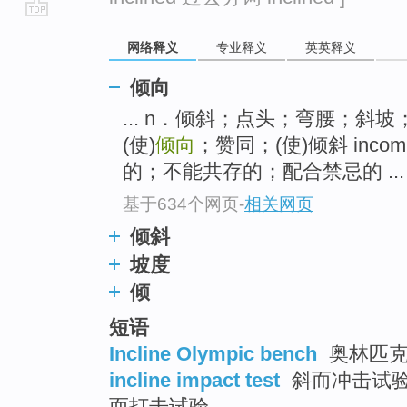
go
网络释义
专业释义
英英释义
top
倾向
... n．倾斜；点头；弯腰；斜
(使)
倾向
；赞同；(使)倾斜 incom
的；不能共存的；配合禁忌的 ...
基于634个网页
-
相关网页
倾斜
坡度
倾
短语
Incline Olympic bench
奥林匹克
incline impact test
斜而冲击试验 
而打击试验