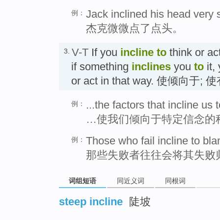
Jack inclined his head very s
例：
杰克微微点了点头。
V-T
If you
incline
to
think or act
3.
if something
inclines
you
to
it,
or act in that way. 使倾向于
...the factors that incline us 
例：
…使我们倾向于特定信念的
Those who fail incline to blam
例：
那些失败者往往会将其失败
词组短语
同近义词
同根词
steep incline
陡坡