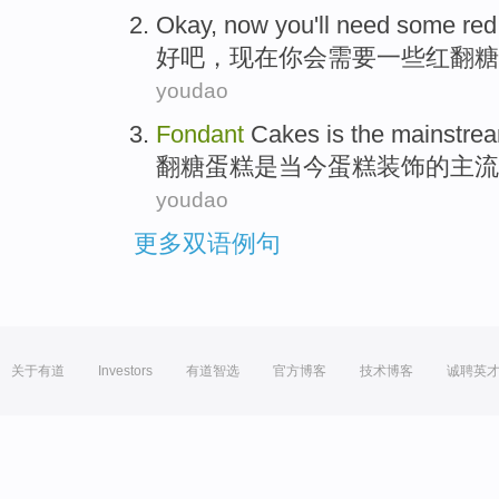
Okay
,
now
you
'll
need
some
red
好吧
，
现在
你
会
需要
一些
红
翻糖
youdao
Fondant
Cakes
is
the mainstre
翻糖
蛋糕
是
当今
蛋糕
装饰
的
主流
youdao
更多双语例句
关于有道
Investors
有道智选
官方博客
技术博客
诚聘英