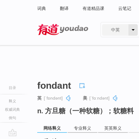
词典
翻译
有道精品课
云笔记
中英
有道 - 网易旗下搜索
fondant
目录
英
[ˈfɒndənt]
美
[ˈfɑːndənt]
释义
n. 方旦糖（一种软糖）；软糖料
权威词典
例句
网络释义
专业释义
英英释义