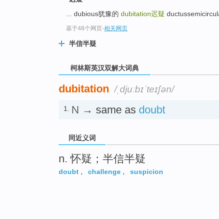
go
top
... dubious犹豫的
dubitation
迟疑
ductussemicircu
基于48个网页
-
相关网页
半信半疑
柯林斯英汉双解大词典
dubitation
/ˌdjuːbɪˈteɪʃən/
N
→ same as
doubt
1.
同近义词
n. 怀疑；半信半疑
doubt
,
challenge
,
suspicion