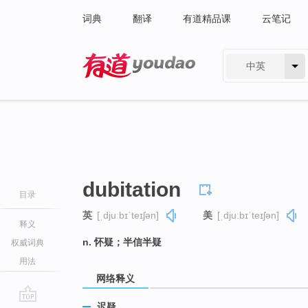
词典
翻译
有道精品课
云笔记
中英
有道 - 网易旗下搜索
dubitation
目录
英
[ˌdjuːbɪˈteɪʃən]
美
[ˌdjuːbɪˈteɪʃən]
释义
n. 怀疑；半信半疑
权威词典
用法
网络释义
迟疑