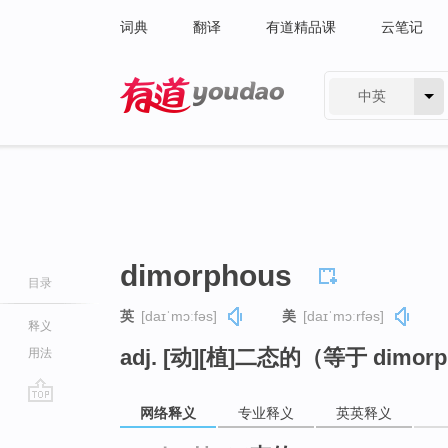
词典
翻译
有道精品课
云笔记
中英
有道 - 网易旗下搜索
dimorphous
目录
英
[daɪˈmɔːfəs]
美
[daɪˈmɔːrfəs]
释义
adj. [动][植]二态的（等于 dimorp
用法
网络释义
专业释义
英英释义
go
top