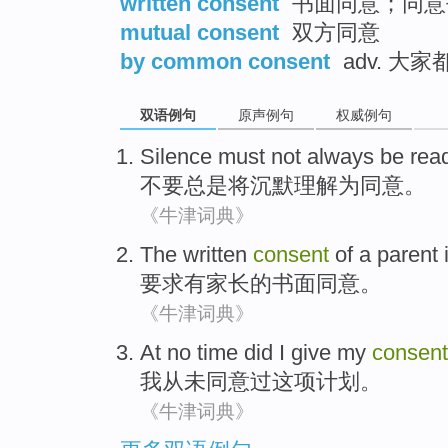
written consent
书面同意；同意
mutual consent
双方同意
by common consent
adv. 大
双语例句
原声例句
权威例句
Silence
must not
always
be
rea
不要
总是
将
沉默
理解
为
同意
。
《牛津词典》
The
written
consent
of
a
parent
要求
有
家长
的
书面
同意
。
《牛津词典》
At no time did
I
give my
consent
我
从未同意过
这项
计划。
《牛津词典》