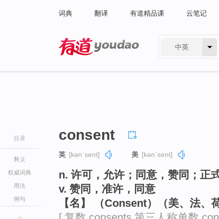
词典
翻译
有道精品课
云笔记
中英
有道 - 网易旗下搜索
consent
目录
英
[kənˈsent]
美
[kənˈsent]
释义
n. 许可，允许；同意，赞同；正
权威词典
用法
v. 赞同，准许，同意
例句
【名】 （Consent）（美、法
[ 复数 consents 第三人称单数 con