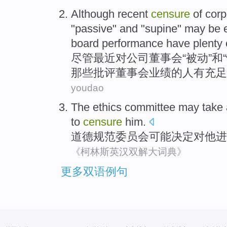
Although
recent
censure
of
corp
"
passive
"
and
"
supine
"
may
be 
board
performance
have
plenty
尽管
最近
对
公司
董事会
“
被动
”
和
“
那些
批评
董事会
业绩
的人
有
充足
youdao
The ethics
committee
may
take
to
censure
him.
道德
规范
委员会
可能
决定
对
他
进
《柯林斯英汉双解大词典》
更多双语例句