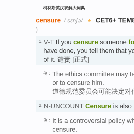
柯林斯英汉双解大词典
censure
CET6+ TEM
/ˈsɛnʃə/
)
V-T
If you
censure
someone
f
1.
have done, you tell them that y
of it. 谴责
[正式]
The ethics committee may t
例：
or to censure him.
道德规范委员会可能决定对
N-UNCOUNT
Censure
is als
2.
It is a controversial policy w
例：
censure.