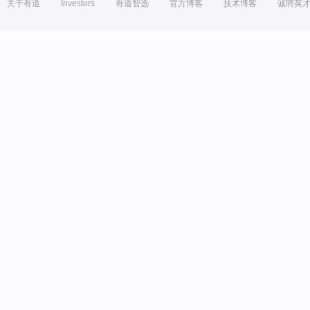
关于有道
Investors
有道智选
官方博客
技术博客
诚聘英