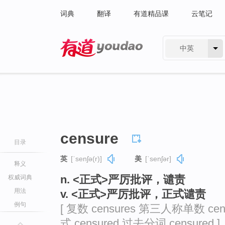
词典
翻译
有道精品课
云笔记
中英
有道 - 网易旗下搜索
censure
目录
英
[ˈsenʃə(r)]
美
[ˈsenʃər]
释义
n. <正式>严厉批评，谴责
权威词典
用法
v. <正式>严厉批评，正式谴责
例句
[ 复数 censures 第三人称单数 cen
式 censured 过去分词 censured ]