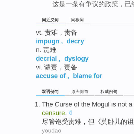
这是一条有争议的政策，已
同近义词
同根词
vt. 责难，责备
impugn
,
decry
n. 责难
decrial
,
dyslogy
vi. 谴责，责备
accuse of
,
blame for
双语例句
原声例句
权威例句
The
Curse
of
the
Mogul
is not
a
censure
.
尽管饱受
责难
，但《莫
卧
儿
的
诅
youdao