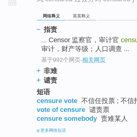
go
网络释义
英英释义
top
指责
... Censor 监察官，审计官
cens
审计，财产等级；人口调查 ...
基于992个网页
-
相关网页
非难
谴责
短语
censure vote
不信任投票 ; 不信
vote of censure
谴责票
censure somebody
责难某人
更多
网络短语