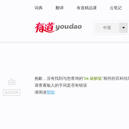
词典
翻译
有道精品课
云笔记
中英
有道 - 网易旗下搜索
抱歉，没有找到与您查询的“
bk:破解版
”相符的百科结
请查看输入的字词是否有错误
go
请阅读
帮助
返回词典
top