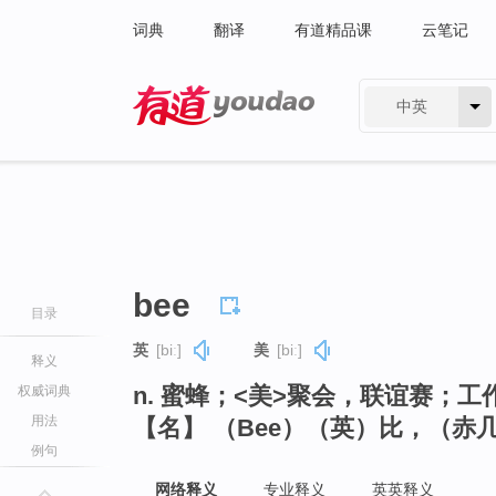
词典
翻译
有道精品课
云笔记
中英
有道 - 网易旗下搜索
bee
目录
英
[biː]
美
[biː]
释义
n. 蜜蜂；<美>聚会，联谊赛；工作
权威词典
用法
【名】 （Bee）（英）比，（赤
例句
网络释义
专业释义
英英释义