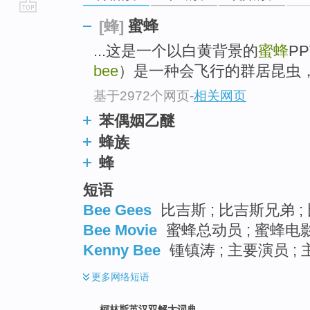
go
蜜蜂
[蜂]
top
...这是一个以白黄背景的
蜜蜂
P
bee
）是一种会飞行的群居昆虫，
基于2972个网页
-
相关网页
苯偶姻乙醚
蜂族
蜂
短语
Bee Gees
比吉斯 ; 比吉斯兄弟 ;
Bee Movie
蜜蜂总动员 ; 蜜蜂电影
Kenny Bee
锺镇涛 ; 主要演员 ; 
更多
网络短语
柯林斯英汉双解大词典