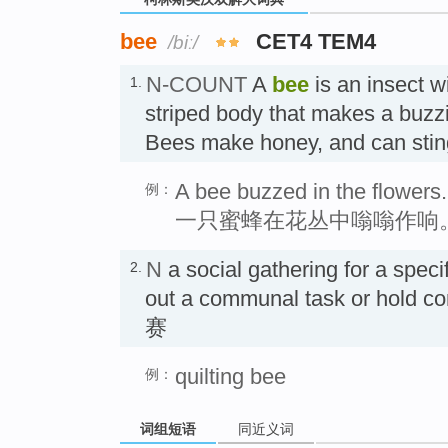
bee
CET4 TEM4
/biː/
N-COUNT
A
bee
is an insect w
1.
striped body that makes a buzzin
Bees make honey, and can st
A bee buzzed in the flowers.
例：
一只蜜蜂在花丛中嗡嗡作响
N
a social gathering for a speci
2.
out a communal task or hold 
赛
quilting bee
例：
词组短语
同近义词