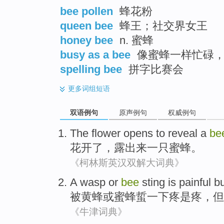
bee pollen
蜂花粉
queen bee
蜂王；社交界女王
honey bee
n. 蜜蜂
busy as a bee
像蜜蜂一样忙碌，
spelling bee
拼字比赛会
更多
词组短语
双语例句
原声例句
权威例句
The flower opens
to reveal
a
be
花开
了，露出
来
一
只蜜蜂。
《柯林斯英汉双解大词典》
A wasp
or
bee
sting
is
painful
bu
被
黄蜂
或
蜜蜂
蜇一下疼
是
疼
，
但
《牛津词典》