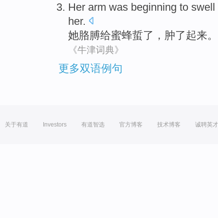
Her
arm
was beginning
to
swell
her.
她
胳膊
给
蜜蜂
蜇了
，
肿
了起来
。
《牛津词典》
更多双语例句
关于有道
Investors
有道智选
官方博客
技术博客
诚聘英