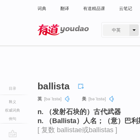
词典
翻译
有道精品课
云笔记
中英
有道 - 网易旗下搜索
ballista
目录
英
[bəˈlɪstə]
美
[bəˈlɪstə]
释义
n. （发射石块的）古代武器
权威词典
例句
n. （Ballista）人名；（意）巴
[ 复数 ballistae或ballistas ]