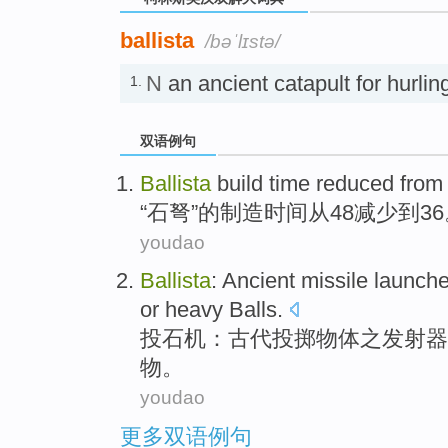
ballista
/bəˈlɪstə/
N
an ancient catapult for hur
1.
双语例句
Ballista
build
time
reduced
from
“石
弩
”的制造
时间
从
48
减少
到
3
youdao
Ballista
:
Ancient
missile
launche
or
heavy
Balls
.
投
石机：
古代
投掷物体之发射器
物。
youdao
更多双语例句