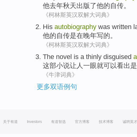
他
去年
秋天
出版了
他
的
自传
。
《柯林斯英汉双解大词典》
His
autobiography
was
written
l
他
的
自传
是
在
晚年
写
的。
《柯林斯英汉双解大词典》
The novel
is
a
thinly disguised
a
这部
小说让人一眼就可以看出
是
《牛津词典》
更多双语例句
关于有道
Investors
有道智选
官方博客
技术博客
诚聘英