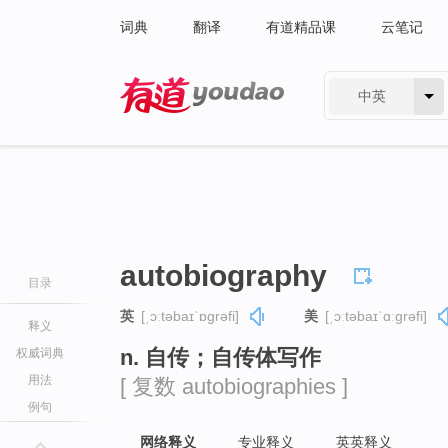
词典
翻译
有道精品课
云笔记
中英
有道 - 网易旗下搜索
autobiography
目录
英
[ˌɔːtəbaɪˈɒɡrəfi]
美
[ˌɔːtəbaɪˈɑːɡrəfi]
释义
n. 自传；自传体写作
权威词典
用法
[ 复数 autobiographies ]
例句
网络释义
专业释义
英英释义