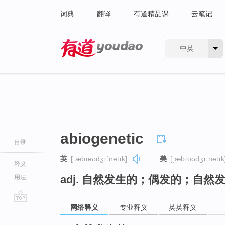
词典
翻译
有道精品课
云笔记
中英
有道 - 网易旗下搜索
abiogenetic
目录
英
[ˌæbɪəʊdʒɪˈnetɪk]
美
[ˌæbɪoʊdʒɪˈnetɪk
释义
adj. 自然发生的；偶发的；自
用法
网络释义
专业释义
英英释义
go
top