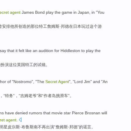
ecret
agent
James
Bond
play
the
game
in
Japan
, in "You
曾安排
他
所创造的那位
特工
詹姆斯·
邦德
在
日本
玩过
这个
游
say that
it felt
like
an
audition
for
Hiddleston
to
play
the
为
扮演
这位
英国
特工
的
试镜
。
thor
of "
Nostromo
", "The
Secret
Agent
", "
Lord Jim
"
and
"An
”，“
特务
”，“吉姆
老爷
”
和
“作者岛
挑滑车
”。
lms
have
denied
rumors
that
movie
star
Pierce
Brosnan
will
ret
agent
.
明星
皮尔斯·
布鲁斯南
不再出演“詹姆斯·
邦德
”
的
谣言
。