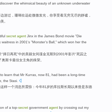
discover
the whimsical
beauty
of
an
unknown
underwater
身边
游
过
，
珊瑚
在
远处
微微发光，
你
享受
着无穷无尽的
静谧
，
的
美
。
iful
secret
agent
Jinx
in
the James
Bond
movie
"
Die
k
waitress
in 2001's "
Monster's Ball
,"
which
won
her the
片
“
择日
再
死
”
中的
美丽
女
间谍
金克斯
到
2001年影片“
死囚
之
了
奥斯卡
最佳
女主角
的殊荣。
to
learn
that
Mr
Kurras
, now 81,
had
been
a
long-time
e
, the
Stasi
.
为
这样
一
个消息所
震惊
：今年81岁
的
库拉斯
长期以来
曾
是东德
ion
of
a top-
secret
government
agent
by
crossing out my