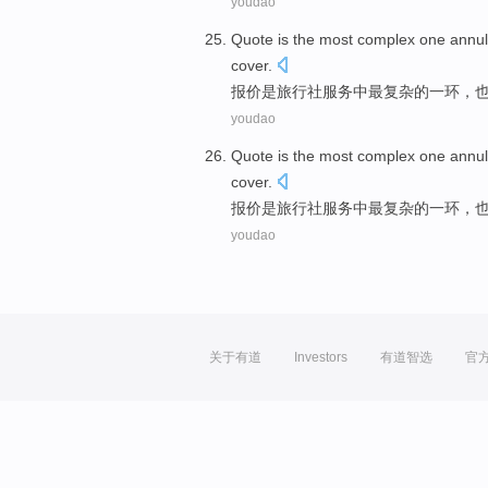
youdao
Quote
is
the
most
complex
one
annu
cover
.
报价
是
旅行社
服务
中
最
复杂
的
一
环
，
youdao
Quote
is
the
most
complex
one
annu
cover
.
报价
是
旅行社
服务
中
最
复杂
的
一
环
，
youdao
关于有道
Investors
有道智选
官