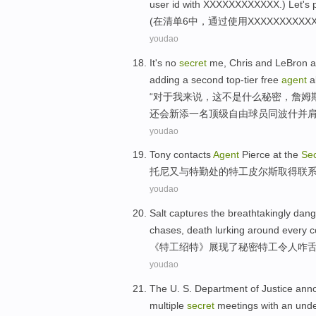
user
id
with
XXXXXXXXXXXX
.) Let's
(
在
清单
6
中，
通过
使用
XXXXXXXXXX
youdao
It
's no
secret
me
,
Chris
and
LeBron
a
adding
a
second top-tier
free
agent
a
“对于
我
来说，
这
不是
什么
秘密
，
詹姆
还会
新添
一
名
顶级
自由
球员
同
波什并
youdao
Tony
contacts
Agent
Pierce at
the
Sec
托尼
又与特勤处
的
特工
皮尔斯
取得
联
youdao
Salt captures the breathtakingly
dang
chases
,
death
lurking around
every
c
《
特工
绍
特》展现
了
秘密特工令人咋
youdao
The U.
S. Department of Justice
ann
multiple
secret
meetings
with
an
unde