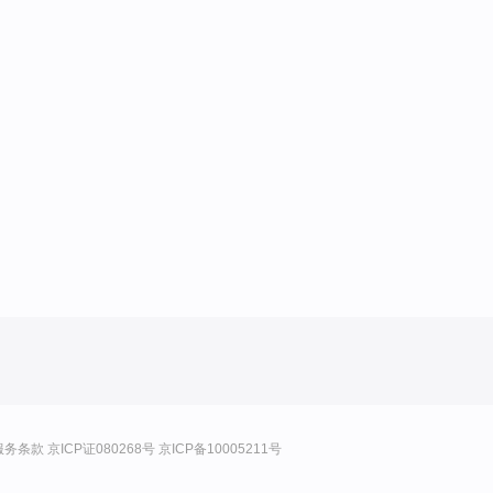
服务条款
京ICP证080268号
京ICP备10005211号