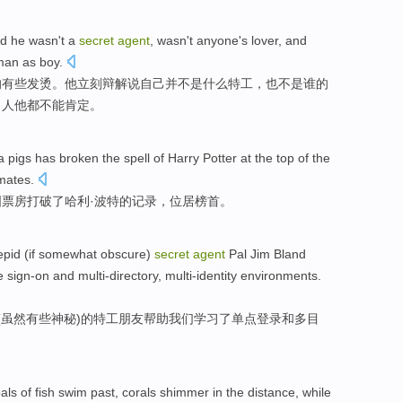
ed he
wasn
't
a
secret
agent
,
wasn
't
anyone
's
lover,
and
man
as boy.
的有些发烫。
他
立刻辩解
说
自己
并
不是
什么
特工
，也不是
谁
的
男人他都
不能
肯定
。
a
pigs has
broken
the spell
of
Harry
Potter
at the
top
of
the
imates
.
国
票房
打破
了
哈利
·
波特
的
记录，
位居榜首
。
epid
(
if somewhat
obscure
)
secret
agent
Pal Jim Bland
e
sign-on
and
multi-directory
,
multi-identity
environments
.
(
虽然
有些
神秘
)的
特工
朋友
帮助
我们
学习
了
单
点登录
和
多
目
als
of fish
swim
past
,
corals shimmer
in
the distance
, while