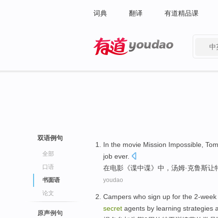
词典
翻译
有道精品课
中
有道 - 网易旗下搜索
双语例句
I
n the movie Mission Impossible, To
全部
job ever.
口语
在
电影《谍中谍》中，汤姆·克鲁斯让
书面语
youdao
论文
C
ampers who sign up for the 2-wee
secret
agents by learning strategies an
原声例句