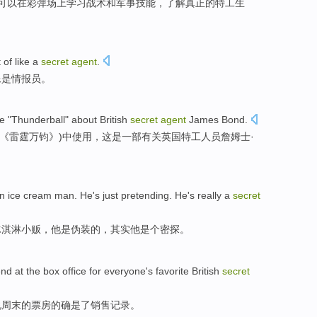
可以在彩弹场上学习战术和军事技能，了解真正的特工生
t
of
like a
secret
agent
.
像是
情报员
。
e
"
Thunderball
"
about
British
secret
agent
James
Bond
.
(《雷霆万钧》)中
使用
，这
是
一部
有关
英国
特工
人员詹姆士·
n ice cream
man.
He
's
just pretending
.
He
's really
a
secret
冰淇淋
小贩，他
是
伪装
的，
其实
他是个密探。
nd at
the
box office
for
everyone's
favorite
British
secret
说
周末
的
票房
的确是了销售
记录
。