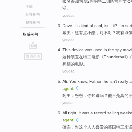
报
名参加为期2周的特工训练营的学员
全部
活。
音频例句
youdao
视频例句
Dave
:
it
's
kind
of
cool
,
isn't it
?
I'm
sor
戴夫
：
这
有点
小酷
，对
不对
？
我
有点
权威例句
youdao
This
device
was
used
in
the
spy
movi
go
返回词典
这种
装置
在
特工
电影
《
Thunderball
》
top
邦德
的电影。
youdao
Ali
:
You
know
,
Father
,
he
isn't
really
a
agent
.
阿里
：
爸爸
，
你
知道吗
？
他
不是
真的
youdao
All right
,
it
was a
record
selling
weeke
agent
.
确实
，对
这个
人人
喜爱的
英国
特工
来