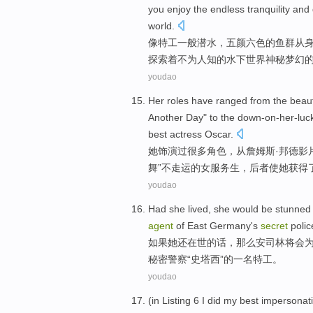
you
enjoy
the
endless
tranquility
and
world
.
像
特工
一般
潜水
，
五颜六色
的
鱼群
从
探索
着
不为人知
的
水下
世界神秘梦幻
youdao
Her
roles
have
ranged
from
the
beaut
Another Day"
to
the
down-on-her-luc
best
actress
Oscar
.
她
饰演
过
很多角色，
从
詹姆斯·
邦德
影
舞”不走运的女
服务生
，
后者使
她
获得
youdao
Had
she
lived
, she
would
be
stunned
agent
of
East Germany's
secret
polic
如果
她
还在世
的话，那么
安司林
将
会
秘密
警察
“史塔西”的一名
特工
。
youdao
(
in
Listing
6
I did
my
best
impersonat