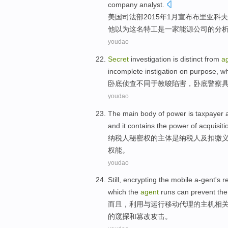
company
analyst
.
美国
司法部
2015年
1月
宣布
布里
亚科夫
他
以为
这名特工
是
一家
能源
公司
的
分
youdao
Secret
investigation
is
distinct
from
a
incomplete
instigation on purpose, w
卧底
侦查
不同
于
教唆
陷害，卧底
警察
youdao
The
main body
of
power
is
taxpayer
and
it contains
the power of acquisiti
纳税人
秘密
权
的
主体
是
纳税人
及
扣缴
权能。
youdao
Still
,
encrypting
the
mobile
a-gent
's
r
which the
agent
runs
can
prevent
the
而且
，
利用
与
运行
移动
代理
的
主机
相
的
窥探
和
篡改
攻击
。