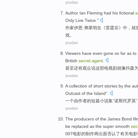
youdao
Author
Ian
Fleming
had
his
fictional
s
Only Live Twice."
作家
伊恩·
弗莱明
在
《雷霆谷》中，
就
戏
。
youdao
Viewers
have
even
gone so far as to
British
secret
agent
.
甚至
还有
观众
说
这部
电视剧
就像
抖
森
youdao
A
collection
of
short stories
by
the
au
Outcast
of the
Island
".
一个
由
作者
的
短篇
小说集“
诺斯托罗莫
youdao
The
producers
of
the James
Bond
fi
be replaced as the super smooth
sec
007
电影
的
制作商出面
否认了
有关
电影