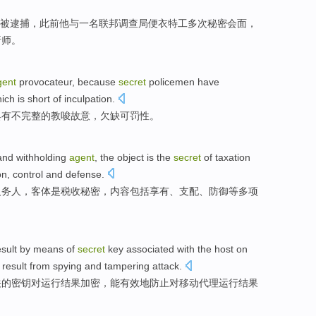
被逮捕
，此前
他
与
一
名
联邦调查局
便衣
特工
多次
秘密
会面
，
析师
。
gent
provocateur
, because
secret
policemen
have
hich is
short
of
inculpation
.
具有
不完整
的
教唆
故意，
欠缺
可罚性。
and
withholding
agent
,
the object
is
the
secret
of
taxation
on,
control
and
defense
.
义务人，
客体
是
税收
秘密，
内容
包括享有、支配、防御等多项
esult
by
means
of
secret
key
associated
with
the host
on
 result
from spying
and
tampering
attack
.
关
的
密钥
对
运行
结果
加密
，
能
有效地防止
对移动
代理
运行结果