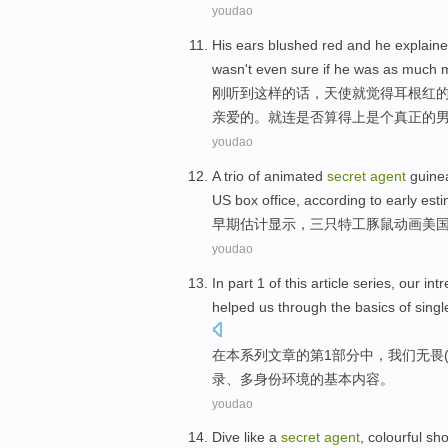
youdao
His
ears
blushed
red
and
he
explain
wasn't
even
sure
if
he
was as much
刚
听到
这样的话，天使就觉得
耳根
红
亲爱的。
就连
是否算得上
是个
真正
的
youdao
A
trio
of
animated
secret
agent
guine
US
box office
, according to
early
est
早期
估计显示，
三
只
特工
豚鼠
动画
美
youdao
In
part 1
of
this
article
series
,
our
intr
helped
us
through
the
basics
of
singl
在
本
系列
文章
的
第1
部分中，
我们
无畏
录
、多
身份
环境的
基本
内容。
youdao
Dive
like a
secret
agent
,
colourful
sho