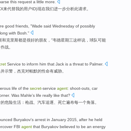
parse
this
request
a little more.
XX来
代替
我
的
用户
ID
)
现在我们进一步
分析
此
请求
。
re
good
friends
, "
Wade
said
Wednesday
of
possibly
long with
Bosh
."
斯
和
克里斯
都是
很好的
朋友
，”
韦德
星期三
这样说
，球队
可能
肩作战
。
ret
Service to inform him that
Jack
is a
threat
to
Palmer
.
系
并示警，
杰克
对
帕
默的性命
有
威胁
。
erous
life
of
the
secret
-service
agent
:
shoot-outs
,
car
orner
. Was
Mahle's life really like
that?
舌
的
危险
生活
：
枪战
、
汽车
追逐
、
死亡
遍布
每一
个角落
。
ounced
Buryakov
's
arrest
in
January
2015, after
he
held
rcover
FBI
agent
that Buryakov
believed
to
be
an
energy