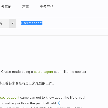
云笔记
惠惠
更多产品
英
m Cruise made being a
secret
agent
seem like the coolest
特工看起来像是有史以来最酷的工作。
k
secret
agent
camp can get to know about the life of real
d military skills on the paintball field.