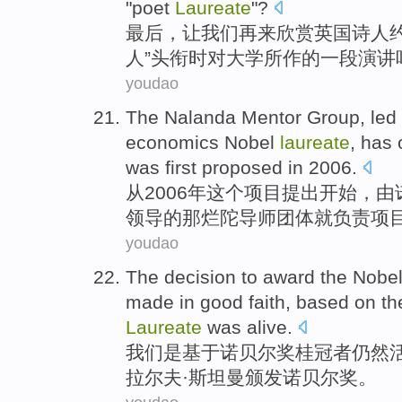
"
poet
Laureate
"?
最后
，
让
我们再来
欣赏
英国
诗人
人
”头衔
时
对
大学
所
作
的
一
段演讲
youdao
The Nalanda
Mentor
Group
,
led
economics
Nobel
laureate
, has
was
first
proposed
in 2006.
从
2006年
这个
项目
提出
开始
，
由
领导
的
那
烂陀
导师
团体
就负责项
youdao
The
decision
to
award
the
Nobe
made in good faith,
based on
th
Laureate
was alive
.
我们是
基于
诺贝尔
奖
桂冠者
仍然
拉尔夫·
斯坦
曼颁发诺贝尔奖。