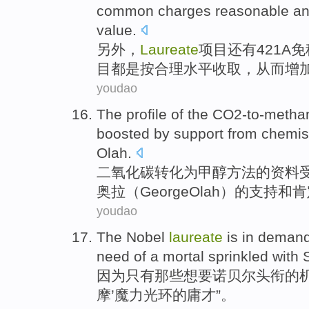
common
charges
reasonable
an
value
.
另外
，
Laureate
项目
还有
421
A
免
目都是按
合理
水平收取，
从而
增
youdao
The profile
of the
CO2-to-metha
boosted by
support
from
chemis
Olah
.
二氧化碳转化为甲醇
方法
的
资料
奥拉（George
Olah
）的
支持
和
肯
youdao
The
Nobel
laureate
is in deman
need
of
a mortal sprinkled with
S
因为
只有
那些
想要
诺贝尔
头衔
的
摩’
魔力
光环的庸才”。