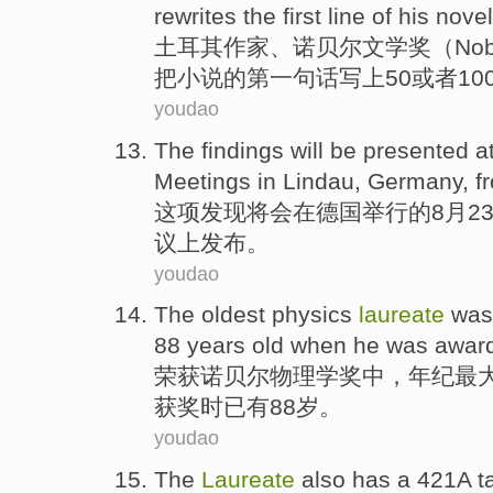
rewrites
the first
line
of
his
nove
土耳其
作家
、
诺贝尔文学奖
（Nob
把
小说
的
第
一句话写上
50
或者
10
youdao
The findings
will
be presented
a
Meetings
in Lindau,
Germany
, 
这项
发现
将
会
在
德国
举行的8月
2
议
上发布。
youdao
The
oldest
physics
laureate
was
88
years
old
when
he
was
award
荣获
诺贝尔
物理学
奖中，年纪
最
获奖
时
已有88
岁
。
youdao
The
Laureate
also has
a 421
A
t