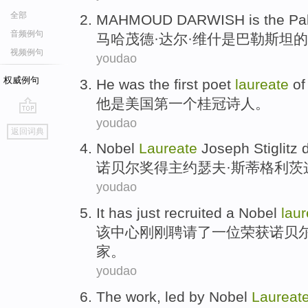
全部
MAHMOUD
DARWISH
is
the Pa
音频例句
马哈
茂德
·达尔·维什
是
巴勒斯坦
的
视频例句
youdao
权威例句
He
was
the
first
poet
laureate
of
他
是
美国
第一个
桂冠
诗人
。
youdao
go
返回词典
top
Nobel
Laureate
Joseph
Stiglitz
诺贝尔奖
得主
约瑟夫·
斯蒂格利茨
youdao
It
has just
recruited
a
Nobel
laur
该
中心
刚刚
聘请了
一位
荣获诺贝
家。
youdao
The work
, led
by
Nobel
Laureat