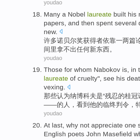
youdao
Many a
Nobel
laureate
built
his 
papers
,
and then
spent several
new.
许多
诺贝尔奖
获得者
依靠
一
两
篇
间里拿不出任何新东西。
youdao
Those
for whom
Nabokov
is
,
in
laureate
of
cruelty",
see
his
dea
vexing
.
那些
认为纳博科夫
是
“
残忍
的
桂冠
——的人，
看到
他
的
临终
判令，
youdao
At last
,
why
not
appreciate
one
English
poets
John
Masefield
w