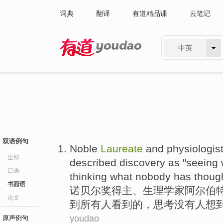
词典
翻译
有道精品课
云笔记
中英
有道 - 网易旗下搜索
双语例句
Noble
Laureate
and
physiologis
全部
described
discovery
as
"
seeing
口语
thinking what
nobody has
thoug
书面语
诺贝尔
奖得主
、
生理学家
阿尔伯特
论文
到
所有
人
看到
的，
思考
没有
人想到
youdao
原声例句