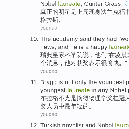
Nobel
laureate
, Günter Grass.
真正
的
明星
是
上周
现身
法兰克福
格拉斯。
youdao
The academy
said
they
had "
wo
news
, and
he
is a happy
laureat
瑞典
皇家科学院
说
，
他们
“
在凌晨
个
消息
，
他
对获奖表示
很
愉快。”
youdao
Bragg
is
not only the
youngest
p
youngest
laureate
in
any
Nobel
布拉格
不光
是
摘得
物理学
奖
桂冠
奖
人员中最年轻的。
youdao
Turkish
novelist
and
Nobel
laur