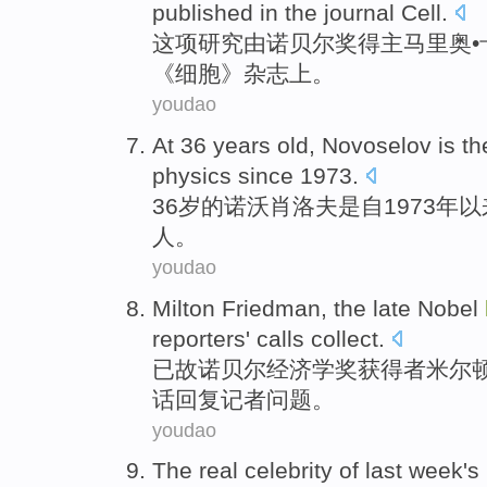
published
in
the
journal
Cell
.
这项
研究
由
诺贝尔奖
得主
马里奥
《细胞》
杂志
上。
youdao
At 36
years old
,
Novoselov
is
th
physics
since
1973.
36
岁
的
诺沃肖洛夫
是
自1973年以
人。
youdao
Milton
Friedman
, the
late
Nobel
reporters'
calls
collect
.
已故
诺贝尔经济学
奖获得者
米尔
话
回复
记者
问题。
youdao
The
real
celebrity
of
last week
's