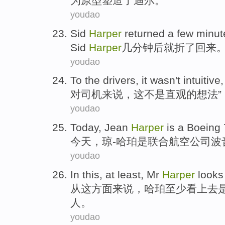
为原型塑造了迪尔。
youdao
Sid
Harper
returned
a few
minut
Sid
Harper
几
分钟
后
就折
了回来
youdao
To
the drivers
,
it
wasn't
intuitive
,
对
司机
来说，
这
不是
直观
的想法”
youdao
Today
,
Jean
Harper
is
a
Boeing
今天
，
琼
-哈珀
是
联合
航空公司
波
youdao
In
this
,
at least
,
Mr
Harper
looks 
从
这
方面来说，
哈珀
至少
看上去
人。
youdao