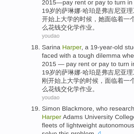
2015—
pay
rent
or
pay
to turn i
19岁的
萨琳娜
·
哈珀
是
弗吉尼亚
理
开始
上
大学
的
时候
，
她
面临
着
一
么
花钱
交化学作业。
youdao
Sarina
Harper
,
a
19-year-old
stu
faced
with
a
tough dilemma
whe
2015 —
pay
rent
or
pay
to turn 
19岁的
萨琳娜
·
哈珀
是
弗吉尼亚
理
刚
开始
上
大学
的
时候
，
面临
着一
么花钱交
化学
作业。
youdao
Simon
Blackmore
,
who
researc
Harper
Adams
University Colleg
fleets
of lightweight
autonomou
solve
this
problem
.