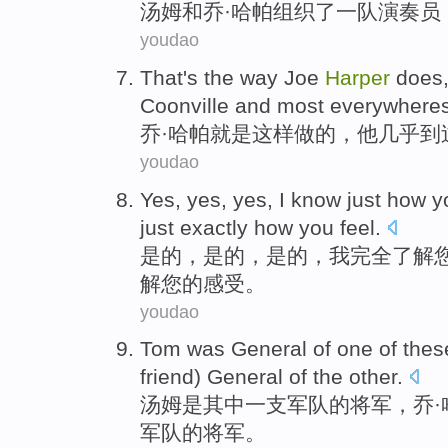
汤姆
和
乔
·
哈
帕组织了一队演奏员
youdao
That
's the
way
Joe
Harper
does
Coonville
and most
everywhere
乔
·
哈
帕
就是
这样
做
的，
他
几乎
到
youdao
Yes
, yes, yes,
I
know
just how
y
just
exactly
how you feel.
是的
，是的，是的，
我
完全
了解
解您的感受。
youdao
Tom
was
General
of one
of
thes
friend
)
General
of the other.
汤姆
是
其中
一支军队
的
将军
，
乔
·
军队的将军。