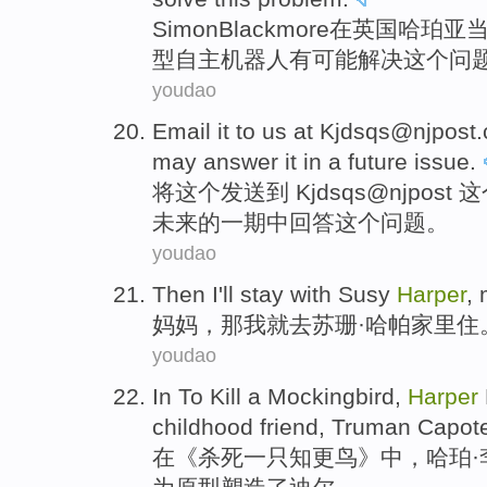
Simon
Blackmore
在
英国
哈珀
亚
型
自主
机器人
有
可能
解决
这个
问
youdao
E
mail it to us at Kjdsqs@njpos
may answer it in a future issue.
将
这个发送到 Kjdsqs@njpo
未来的一期中回答这个问题。
youdao
Then
I
'll
stay
with Susy
Harper
,
妈妈
，
那
我
就
去
苏珊
·
哈
帕
家里住
youdao
In
To
Kill
a
Mockingbird,
Harper
childhood
friend
, Truman Capot
在
《
杀死
一
只知更鸟》中，哈珀·