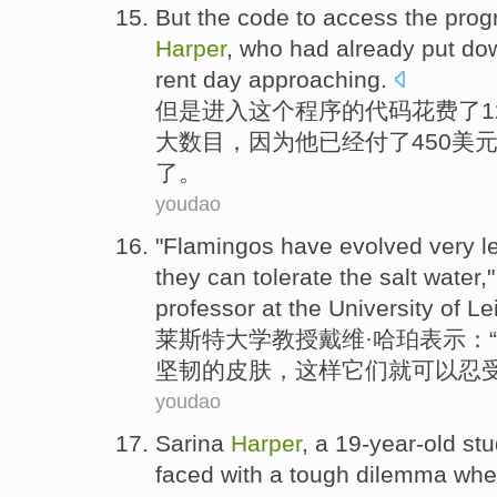
But
the
code
to access
the
prog
Harper
,
who
had already
put do
rent
day approaching.
但是
进入
这个
程序
的
代码
花费
了
大
数目，
因为他
已经
付了450美
了。
youdao
"
Flamingos
have
evolved
very
l
they
can
tolerate
the salt water
,
professor at
the
University
of
Le
莱斯特
大学
教授
戴维·
哈珀
表示：“
坚韧
的
皮肤
，
这样
它们
就可以
忍
youdao
Sarina
Harper
,
a
19-year-old
stu
faced
with
a
tough dilemma
whe