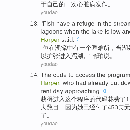
于
自己
的一次
心脏病
发作。
youdao
"
Fish
have
a
refuge
in
the strea
lagoons
when
the lake
is low an
Harper
said
.
“
鱼
在
溪流
中
有
一个
避难所
，
当
湖
以
扩张
进入
泻湖。”
哈珀
说。
youdao
The
code
to access
the
progra
Harper
,
who
had already
put do
rent
day approaching.
获得
进入
这个
程序
的
代码
花费
了
大
数目，
因为她
已经
付了450美
了。
youdao