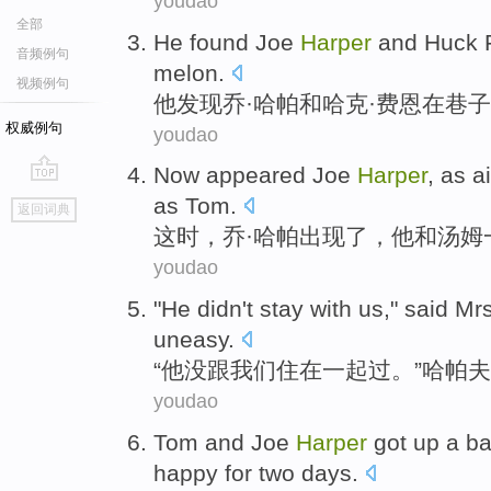
youdao
全部
He
found
Joe
Harper
and
Huck
音频例句
melon
.
视频例句
他
发现
乔
·
哈
帕
和
哈克
·
费恩
在
巷子
权威例句
youdao
Now
appeared
Joe
Harper
,
as
ai
go
as
Tom
.
返回词典
top
这时
，
乔
·
哈
帕
出现了
，他
和
汤姆
youdao
"
He
didn't
stay
with
us
,"
said
Mrs
uneasy
.
“
他
没
跟
我们
住在一起
过。”
哈帕
夫
youdao
Tom
and
Joe
Harper
got up a ba
happy
for
two
days
.