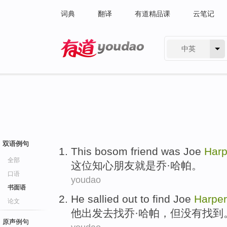
词典
翻译
有道精品课
云笔记
中英
有道 - 网易旗下搜索
双语例句
This
bosom
friend
was
Joe
Harp
全部
这位
知心
朋友
就是
乔
·
哈
帕。
口语
youdao
书面语
He
sallied out
to
find
Joe
Harper
论文
他
出发
去
找
乔
·
哈
帕，
但
没有
找到
原声例句