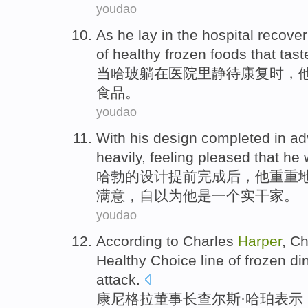
youdao
As
he
lay
in
the hospital
recover
of
healthy
frozen
foods
that
tas
当
哈
玻
躺
在
医院
里
静待
康复时
，
食品。
youdao
With
his
design
completed
in a
heavily
,
feeling
pleased
that
he
哈勃的
设计
提前
完成后
，
他
重重
满意
，自以为
他
是
一个
实干家
。
youdao
According to Charles
Harper
,
Ch
Healthy
Choice
line
of
frozen di
attack
.
康尼
格拉
董事长
查尔斯·
哈珀表示