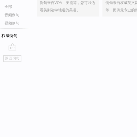
例句来自VOA、美剧等，您可以边
例句来自权威英文
全部
看美剧边学地道的美语。
等，提供最专业的
音频例句
视频例句
权威例句
go
返回词典
top